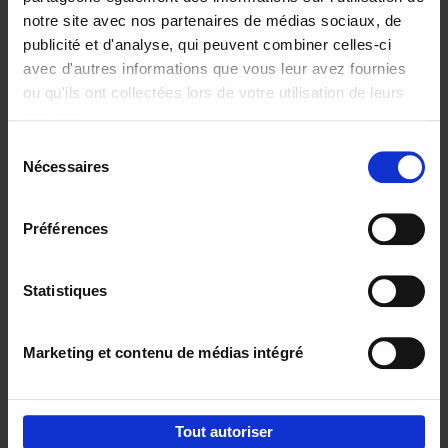
notre site avec nos partenaires de médias sociaux, de
€
29,
99
publicité et d'analyse, qui peuvent combiner celles-ci
avec d'autres informations que vous leur avez fournies
ou qu'ils ont collectées lors de votre utilisation de leurs
services.
Sélection
Nécessaires
du
Ajouter au panier
consentement
Digital marketing like a PRO -
Préférences
completely revised edition
(EN)
Clo Willaerts
Couverture souple
2022
226
Statistiques
€
35,
50
Marketing et contenu de médias intégré
Tout autoriser