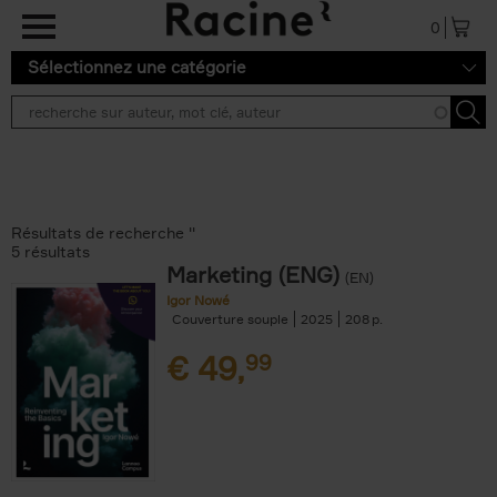
Aller au contenu principal
0
Sélectionnez une catégorie
Résultats de recherche ''
5 résultats
Marketing (ENG)
(EN)
Igor Nowé
Couverture souple
2025
208
€
49,
99