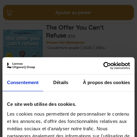
Ajouter au panier
The Offer You Can't
Refuse
(EN)
Steven Van Belleghem
Couverture souple
2020
256
€
37,
50
Consentement
Détails
À propos des cookies
Ajouter au panier
Ce site web utilise des cookies.
Les cookies nous permettent de personnaliser le contenu
Building Bonds = Building
et les annonces, d'offrir des fonctionnalités relatives aux
Business
(EN)
médias sociaux et d'analyser notre trafic. Nous
Jochen Roef
Jozefien De Feyter
Carolien Boom
partageons également des informations sur l'utilisation de
Couverture souple
2025
200