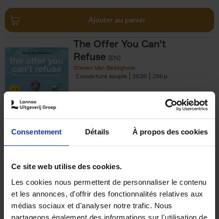
Ajouter au panier
The Offer You Can't
Refuse
(EN)
Steven Van Belleghem
Couverture souple
2020
256
€
37,
50
Consentement
Détails
À propos des cookies
Ajouter au panier
Ce site web utilise des cookies.
Les cookies nous permettent de personnaliser le contenu
Building Bonds = Building
et les annonces, d'offrir des fonctionnalités relatives aux
Business
(EN)
médias sociaux et d'analyser notre trafic. Nous
Jochen Roef
Jozefien De Feyter
Carolien Boom
partageons également des informations sur l'utilisation de
Couverture souple
2025
200