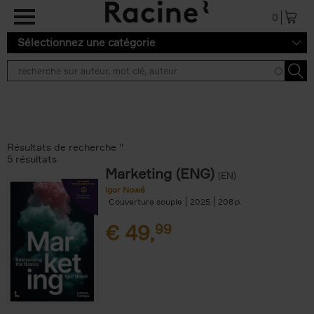
Aller au contenu principal
0
Sélectionnez une catégorie
Résultats de recherche ''
5 résultats
Marketing (ENG)
(EN)
Igor Nowé
Couverture souple
2025
208
€
49,
99