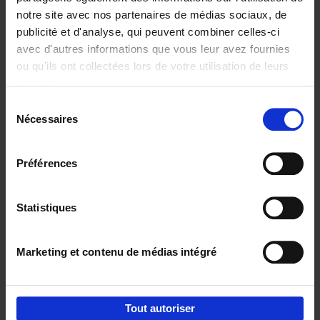
notre site avec nos partenaires de médias sociaux, de
€
29,
99
publicité et d'analyse, qui peuvent combiner celles-ci
avec d'autres informations que vous leur avez fournies
ou qu'ils ont collectées lors de votre utilisation de leurs
services.
Sélection
Nécessaires
du
Ajouter au panier
consentement
Digital marketing like a PRO -
Préférences
completely revised edition
(EN)
Clo Willaerts
Couverture souple
2022
226
Statistiques
€
35,
50
Marketing et contenu de médias intégré
Tout autoriser