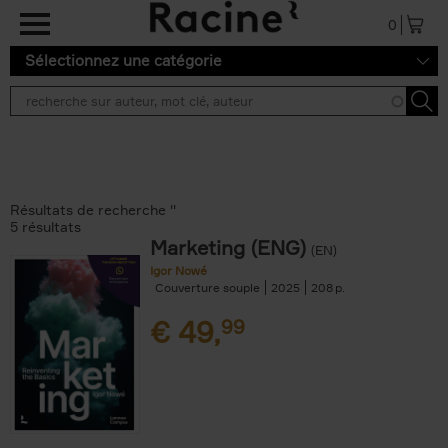
Aller au contenu principal
0
Sélectionnez une catégorie
Résultats de recherche ''
5 résultats
Marketing (ENG)
(EN)
Igor Nowé
Couverture souple
2025
208
€
49,
99