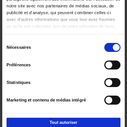
notre site avec nos partenaires de médias sociaux, de
€
29,
99
publicité et d'analyse, qui peuvent combiner celles-ci
avec d'autres informations que vous leur avez fournies
ou qu'ils ont collectées lors de votre utilisation de leurs
services.
Sélection
Nécessaires
du
Ajouter au panier
consentement
Digital marketing like a PRO -
Préférences
completely revised edition
(EN)
Clo Willaerts
Couverture souple
2022
226
Statistiques
€
35,
50
Marketing et contenu de médias intégré
Tout autoriser