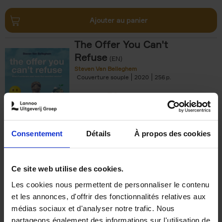
Ajouter au panier
The Offer You Can't
Refuse
(EN)
Steven Van Belleghem
Couverture souple
2020
256
€
37,
50
Consentement
Détails
À propos des cookies
Ajouter au panier
Ce site web utilise des cookies.
Les cookies nous permettent de personnaliser le contenu
Building Bonds = Building
et les annonces, d'offrir des fonctionnalités relatives aux
Business
(EN)
médias sociaux et d'analyser notre trafic. Nous
Jochen Roef
Jozefien De Feyter
Carolien Boom
partageons également des informations sur l'utilisation de
Couverture souple
2025
200