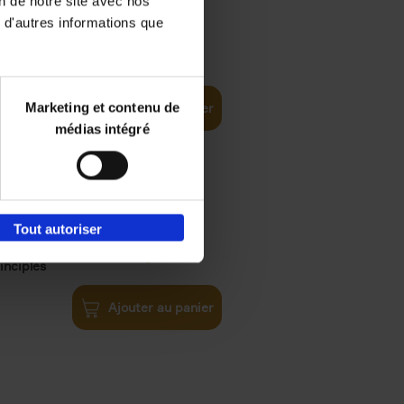
on de notre site avec nos
 d'autres informations que
€
35,
50
Marketing et contenu de
Ajouter au panier
médias intégré
Tout autoriser
€
34,
99
inciples
Ajouter au panier