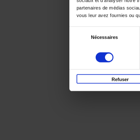
sociaux et d'analyser notre t
partenaires de médias sociaux
vous leur avez fournies ou qu'
Sélection
Nécessaires
du
consentement
Refuser