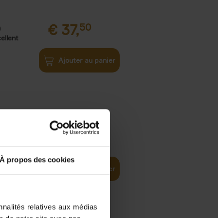
€
37,
50
)
ellent
Ajouter au panier
iness
€
29,
99
(EN)
tal world
À propos des cookies
Ajouter au panier
nnalités relatives aux médias