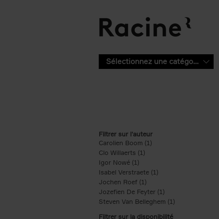
Aller au contenu principal
Sélectionnez une catégorie
Filtrer sur l'auteur
Carolien Boom (1)
Apply Carolien Boom fi
Clo Willaerts (1)
Apply Clo Willaerts filter
Igor Nowé (1)
Apply Igor Nowé filter
Isabel Verstraete (1)
Apply Isabel Verstrae
Jochen Roef (1)
Apply Jochen Roef filte
Jozefien De Feyter (1)
Apply Jozefien De 
Steven Van Belleghem (1)
Apply Steven V
Filtrer sur la disponibilité