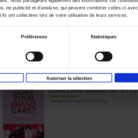
rafic. Nous partageons également des informations sur l'utilisati
, de publicité et d'analyse, qui peuvent combiner celles-ci avec
Digital marketing like a PRO -
ils ont collectées lors de votre utilisation de leurs services.
completely revised edition
(EN)
Prepare. Run. Optimize.
Clo Willaerts
Préférences
Statistiques
Couverture souple
2022
226
Autoriser la sélection
Does Your Brand Care?
(EN)
Building a Better World with the C A R E pr
Isabel Verstraete
Couverture souple
2021
147