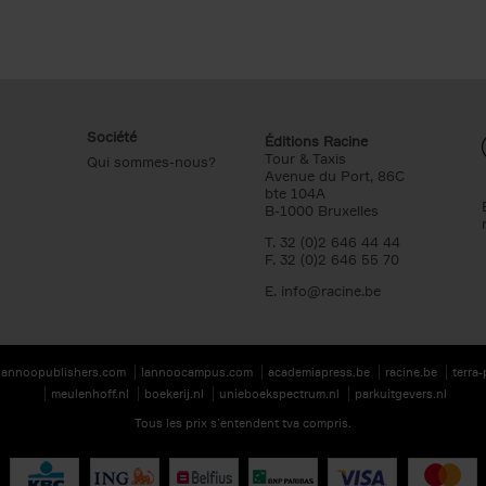
Société
Éditions Racine
Tour & Taxis
Qui sommes-nous?
Avenue du Port, 86C
bte 104A
B-1000 Bruxelles
T. 32 (0)2 646 44 44
F. 32 (0)2 646 55 70
E.
info@racine.be
lannoopublishers.com
lannoocampus.com
academiapress.be
racine.be
terra
meulenhoff.nl
boekerij.nl
unieboekspectrum.nl
parkuitgevers.nl
Tous les prix s’entendent tva compris.