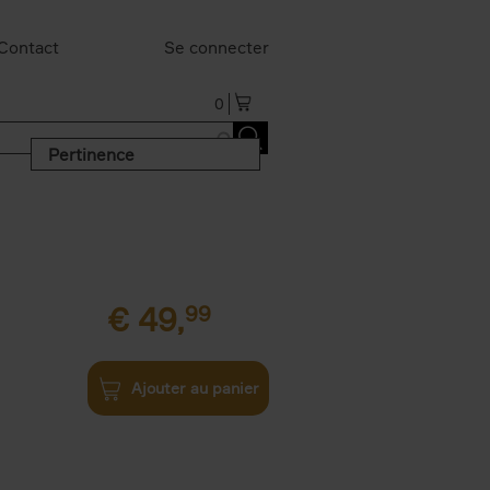
Contact
Se connecter
0
Pertinence
€
49,
99
Ajouter au panier