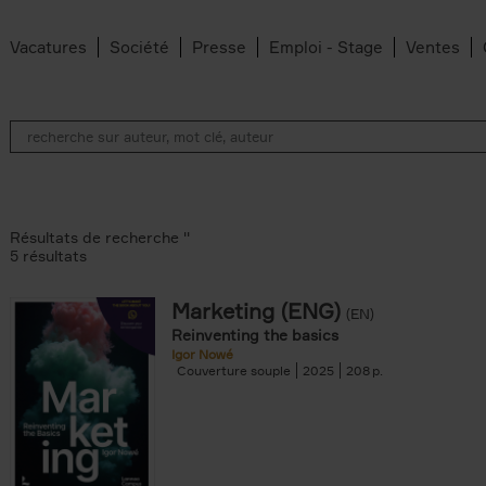
Vacatures
Société
Presse
Emploi - Stage
Ventes
Résultats de recherche ''
5 résultats
Marketing (ENG)
(EN)
lter
Reinventing the basics
Igor Nowé
Couverture souple
2025
208
te filter
r
Feyter filter
an Belleghem filter