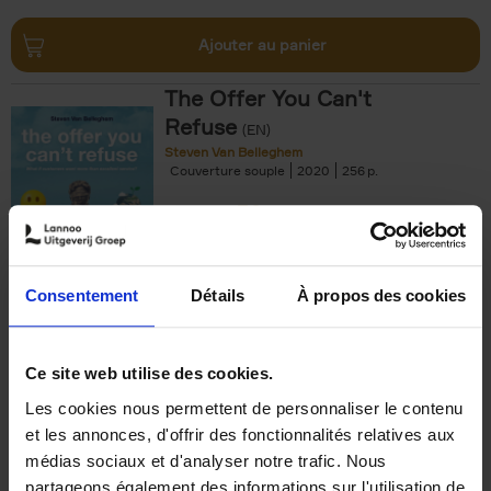
Ajouter au panier
The Offer You Can't
Refuse
(EN)
Steven Van Belleghem
Couverture souple
2020
256
€
37,
50
Consentement
Détails
À propos des cookies
Ajouter au panier
Ce site web utilise des cookies.
Les cookies nous permettent de personnaliser le contenu
Building Bonds = Building
et les annonces, d'offrir des fonctionnalités relatives aux
Business
(EN)
médias sociaux et d'analyser notre trafic. Nous
Jochen Roef
Jozefien De Feyter
Carolien Boom
partageons également des informations sur l'utilisation de
Couverture souple
2025
200