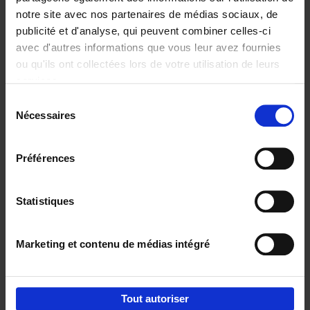
notre site avec nos partenaires de médias sociaux, de
€
29,
99
publicité et d'analyse, qui peuvent combiner celles-ci
avec d'autres informations que vous leur avez fournies
ou qu'ils ont collectées lors de votre utilisation de leurs
services.
Sélection
Nécessaires
du
Ajouter au panier
consentement
Digital marketing like a PRO -
Préférences
completely revised edition
(EN)
Clo Willaerts
Couverture souple
2022
226
Statistiques
€
35,
50
Marketing et contenu de médias intégré
Tout autoriser