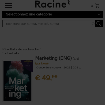
Aller au contenu principal
0
Sélectionnez une catégorie
Résultats de recherche ''
5 résultats
Marketing (ENG)
(EN)
Igor Nowé
Couverture souple
2025
208
€
49,
99