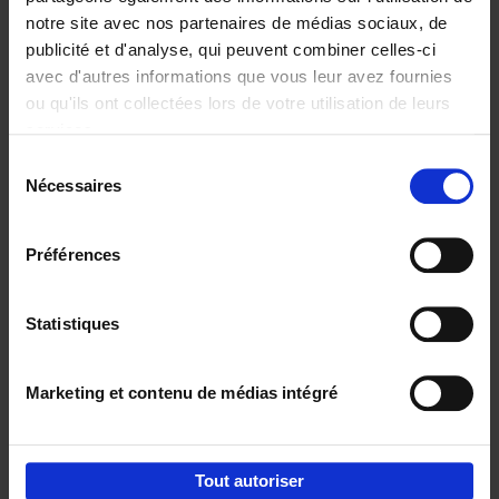
notre site avec nos partenaires de médias sociaux, de
€
29,
99
publicité et d'analyse, qui peuvent combiner celles-ci
avec d'autres informations que vous leur avez fournies
ou qu'ils ont collectées lors de votre utilisation de leurs
services.
Sélection
Nécessaires
du
Ajouter au panier
consentement
Digital marketing like a PRO -
Préférences
completely revised edition
(EN)
Clo Willaerts
Couverture souple
2022
226
Statistiques
€
35,
50
Marketing et contenu de médias intégré
Tout autoriser