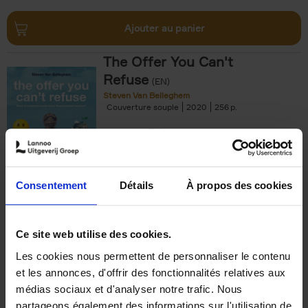
Ajouter au panier
The Offer You Can't
Refuse
(EN)
Steven Van Belleghem
Couverture souple
2020
256
€
37,
50
Consentement
Détails
À propos des cookies
Ajouter au panier
Ce site web utilise des cookies.
Les cookies nous permettent de personnaliser le contenu
Building Bonds = Building
et les annonces, d'offrir des fonctionnalités relatives aux
Business
(EN)
médias sociaux et d'analyser notre trafic. Nous
Jochen Roef
Jozefien De Feyter
Carolien Boom
partageons également des informations sur l'utilisation de
Couverture souple
2025
200