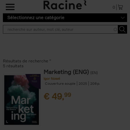
Aller au contenu principal
0
Sélectionnez une catégorie
Résultats de recherche ''
5 résultats
Marketing (ENG)
(EN)
Igor Nowé
Couverture souple
2025
208
€
49,
99