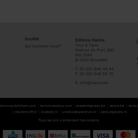
Société
Éditions Racine
Tour & Taxis
Qui sommes-nous?
Avenue du Port, 86C
bte 104A
B-1000 Bruxelles
T. 32 (0)2 646 44 44
F. 32 (0)2 646 55 70
E.
info@racine.be
lannoopublishers.com
lannoocampus.com
academiapress.be
racine.be
terra
meulenhoff.nl
boekerij.nl
unieboekspectrum.nl
parkuitgevers.nl
Tous les prix s’entendent tva compris.