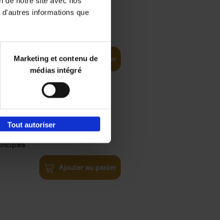
on de notre site avec nos
 d'autres informations que
iness
€
29,
99
(EN)
tal world
Marketing et contenu de
Ajouter au panier
médias intégré
Tout autoriser
€
34,
99
inciples
Ajouter au panier