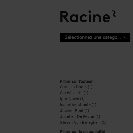
Aller au contenu principal
Sélectionnez une catégorie
Filtrer sur l'auteur
Carolien Boom (1)
Apply Carolien Boom fi
Clo Willaerts (1)
Apply Clo Willaerts filter
Igor Nowé (1)
Apply Igor Nowé filter
Isabel Verstraete (1)
Apply Isabel Verstrae
Jochen Roef (1)
Apply Jochen Roef filte
Jozefien De Feyter (1)
Apply Jozefien De 
Steven Van Belleghem (1)
Apply Steven V
Filtrer sur la disponibilité