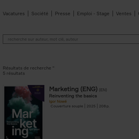
Vacatures
Société
Presse
Emploi - Stage
Ventes
Résultats de recherche ''
5 résultats
Marketing (ENG)
(EN)
lter
Reinventing the basics
Igor Nowé
Couverture souple
2025
208
te filter
r
Feyter filter
an Belleghem filter