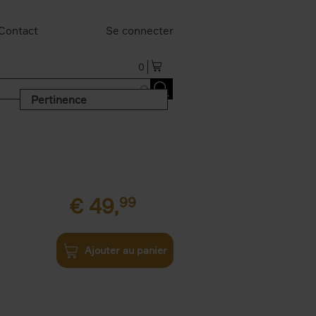
Contact
Se connecter
0
Pertinence
€
49,
99
Ajouter au panier