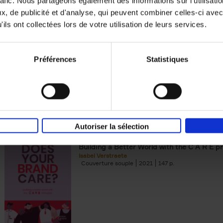
rafic. Nous partageons également des informations sur l'utilisati
, de publicité et d'analyse, qui peuvent combiner celles-ci avec
Building Bonds = Building Bus
ils ont collectées lors de votre utilisation de leurs services.
How to win buyers’ trust in a turbulent digi
Jochen Roef
Jozefien De Feyter
Carolien Boom
Couverture souple
2025
200
Préférences
Statistiques
Autoriser la sélection
Does Your Brand Care?
(EN)
Building a Better World with the C A R E pr
Isabel Verstraete
Couverture souple
2021
147