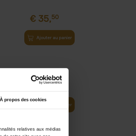
€
35,
50
Ajouter au panier
€
37,
50
)
ellent
À propos des cookies
Ajouter au panier
nnalités relatives aux médias