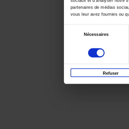
sociaux et d'analyser notre t
partenaires de médias sociaux
vous leur avez fournies ou qu'
Sélection
Nécessaires
du
consentement
Refuser