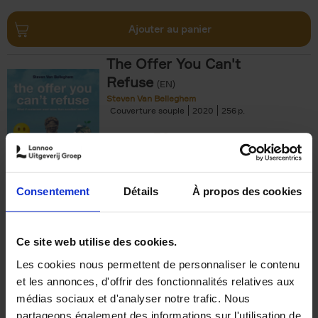
Ajouter au panier
The Offer You Can't
Refuse
(EN)
Steven Van Belleghem
Couverture souple
2020
256
€
37,
50
Consentement
Détails
À propos des cookies
Ajouter au panier
Ce site web utilise des cookies.
Les cookies nous permettent de personnaliser le contenu
Building Bonds = Building
et les annonces, d'offrir des fonctionnalités relatives aux
Business
(EN)
médias sociaux et d'analyser notre trafic. Nous
Jochen Roef
Jozefien De Feyter
Carolien Boom
partageons également des informations sur l'utilisation de
Couverture souple
2025
200