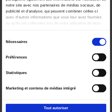
notre site avec nos partenaires de médias sociaux, de
€
29,
99
publicité et d'analyse, qui peuvent combiner celles-ci
avec d'autres informations que vous leur avez fournies
ou qu'ils ont collectées lors de votre utilisation de leurs
services.
Sélection
Nécessaires
du
Ajouter au panier
consentement
Digital marketing like a PRO -
Préférences
completely revised edition
(EN)
Clo Willaerts
Couverture souple
2022
226
Statistiques
€
35,
50
Marketing et contenu de médias intégré
Tout autoriser