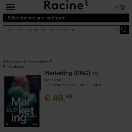
Aller au contenu principal
0
Sélectionnez une catégorie
Résultats de recherche ''
5 résultats
Marketing (ENG)
(EN)
Igor Nowé
Couverture souple
2025
208
€
49,
99