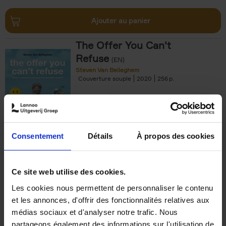
Ajouter au panier
The Offer You Can't
Refuse
(EN)
Steven Van Belleghem
Couverture souple
2020
256
€
37,
50
Consentement
Détails
À propos des cookies
Ajouter au panier
Ce site web utilise des cookies.
Les cookies nous permettent de personnaliser le contenu
Building Bonds = Building
et les annonces, d'offrir des fonctionnalités relatives aux
Business
(EN)
médias sociaux et d'analyser notre trafic. Nous
Jochen Roef
Jozefien De Feyter
Carolien Boom
partageons également des informations sur l'utilisation de
Couverture souple
2025
200