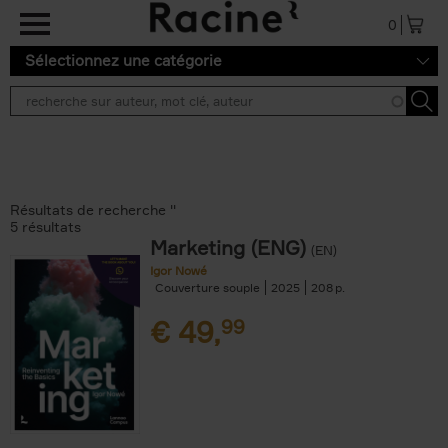
Aller au contenu principal
0
Sélectionnez une catégorie
Résultats de recherche ''
5 résultats
Marketing (ENG)
(EN)
Igor Nowé
Couverture souple
2025
208
€
49,
99