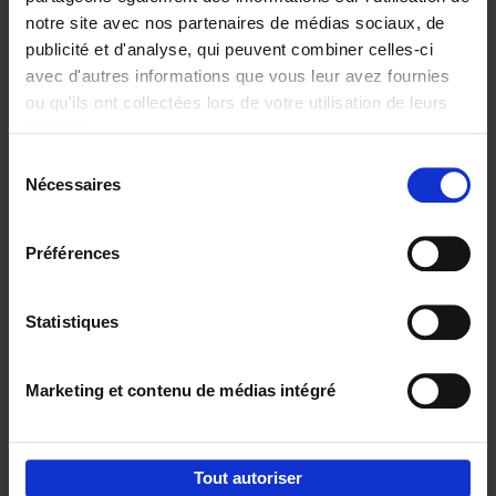
notre site avec nos partenaires de médias sociaux, de
€
29,
99
publicité et d'analyse, qui peuvent combiner celles-ci
avec d'autres informations que vous leur avez fournies
ou qu'ils ont collectées lors de votre utilisation de leurs
services.
Sélection
Nécessaires
du
Ajouter au panier
consentement
Digital marketing like a PRO -
Préférences
completely revised edition
(EN)
Clo Willaerts
Couverture souple
2022
226
Statistiques
€
35,
50
Marketing et contenu de médias intégré
Tout autoriser