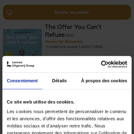
Ajouter au panier
The Offer You Can't
Refuse
(EN)
Steven Van Belleghem
Couverture souple
2020
256
€
37,
50
Consentement
Détails
À propos des cookies
Ajouter au panier
Ce site web utilise des cookies.
Les cookies nous permettent de personnaliser le contenu
Building Bonds = Building
et les annonces, d'offrir des fonctionnalités relatives aux
Business
(EN)
médias sociaux et d'analyser notre trafic. Nous
Jochen Roef
Jozefien De Feyter
Carolien Boom
partageons également des informations sur l'utilisation de
Couverture souple
2025
200