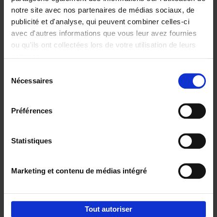
notre site avec nos partenaires de médias sociaux, de
€
29,
99
publicité et d'analyse, qui peuvent combiner celles-ci
avec d'autres informations que vous leur avez fournies
ou qu'ils ont collectées lors de votre utilisation de leurs
services.
Sélection
Nécessaires
du
Ajouter au panier
consentement
Digital marketing like a PRO -
Préférences
completely revised edition
(EN)
Clo Willaerts
Couverture souple
2022
226
Statistiques
€
35,
50
Marketing et contenu de médias intégré
Tout autoriser