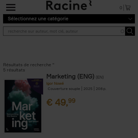
Aller au contenu principal
0
Sélectionnez une catégorie
Résultats de recherche ''
5 résultats
Marketing (ENG)
(EN)
Igor Nowé
Couverture souple
2025
208
€
49,
99