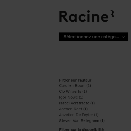
Aller au contenu principal
Sélectionnez une catégorie
Filtrer sur l'auteur
Carolien Boom (1)
Apply Carolien Boom fi
Clo Willaerts (1)
Apply Clo Willaerts filter
Igor Nowé (1)
Apply Igor Nowé filter
Isabel Verstraete (1)
Apply Isabel Verstrae
Jochen Roef (1)
Apply Jochen Roef filte
Jozefien De Feyter (1)
Apply Jozefien De 
Steven Van Belleghem (1)
Apply Steven V
Filtrer sur la disponibilité