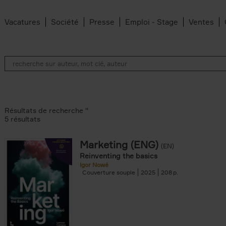
Vacatures
Société
Presse
Emploi - Stage
Ventes
Résultats de recherche ''
5 résultats
Marketing (ENG)
(EN)
lter
Reinventing the basics
Igor Nowé
Couverture souple
2025
208
te filter
r
Feyter filter
an Belleghem filter