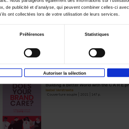
rafic. Nous partageons également des informations sur l'utilisati
, de publicité et d'analyse, qui peuvent combiner celles-ci avec
Digital marketing like a PRO -
ils ont collectées lors de votre utilisation de leurs services.
completely revised edition
(EN)
Prepare. Run. Optimize.
Clo Willaerts
Préférences
Statistiques
Couverture souple
2022
226
Autoriser la sélection
Does Your Brand Care?
(EN)
Building a Better World with the C A R E pr
Isabel Verstraete
Couverture souple
2021
147