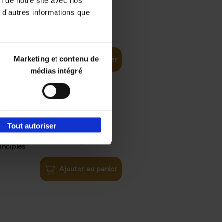
on de notre site avec nos
 d'autres informations que
€
35,
50
Marketing et contenu de
Ajouter au panier
médias intégré
Tout autoriser
€
34,
99
inciples
Ajouter au panier