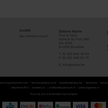
Société
Éditions Racine
Tour & Taxis
Qui sommes-nous?
Avenue du Port, 86C
bte 104A
B-1000 Bruxelles
T. 32 (0)2 646 44 44
F. 32 (0)2 646 55 70
E.
info@racine.be
lannoopublishers.com
lannoocampus.com
academiapress.be
racine.be
terra
meulenhoff.nl
boekerij.nl
unieboekspectrum.nl
parkuitgevers.nl
Tous les prix s’entendent tva compris.