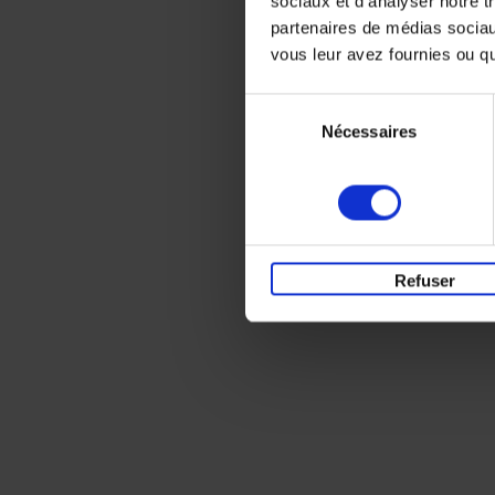
sociaux et d'analyser notre t
partenaires de médias sociaux
vous leur avez fournies ou qu'
Sélection
Nécessaires
du
consentement
Refuser