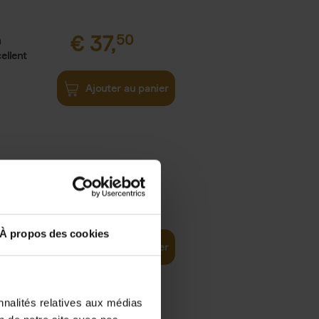
€
37,
50
)
ellent
Ajouter au panier
iness
€
29,
99
(EN)
tal world
À propos des cookies
Ajouter au panier
nnalités relatives aux médias