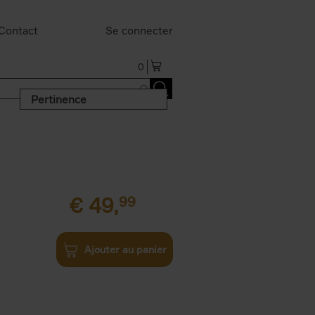
Contact
Se connecter
0
Pertinence
€
49,
99
Ajouter au panier