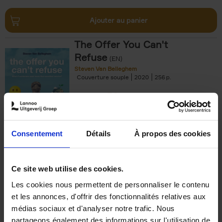
Ajouter au panier
The Offer You Can't
Refuse
(EN)
Steven Van Belleghem
Couverture souple
2020
256
€
37,
50
Consentement
Détails
À propos des cookies
Ajouter au panier
Ce site web utilise des cookies.
Les cookies nous permettent de personnaliser le contenu
Building Bonds = Building
et les annonces, d'offrir des fonctionnalités relatives aux
Business
(EN)
médias sociaux et d'analyser notre trafic. Nous
Jochen Roef
Jozefien De Feyter
Carolien Boom
partageons également des informations sur l'utilisation de
Couverture souple
2025
200