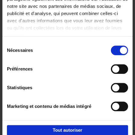
notre site avec nos partenaires de médias sociaux, de
€
29,
99
publicité et d'analyse, qui peuvent combiner celles-ci
avec d'autres informations que vous leur avez fournies
ou qu'ils ont collectées lors de votre utilisation de leurs
services.
Sélection
Nécessaires
du
Ajouter au panier
consentement
Digital marketing like a PRO -
Préférences
completely revised edition
(EN)
Clo Willaerts
Couverture souple
2022
226
Statistiques
€
35,
50
Marketing et contenu de médias intégré
Tout autoriser