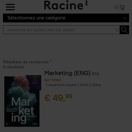
Aller au contenu principal
0
Sélectionnez une catégorie
Résultats de recherche ''
5 résultats
Marketing (ENG)
(EN)
Igor Nowé
Couverture souple
2025
208
€
49,
99