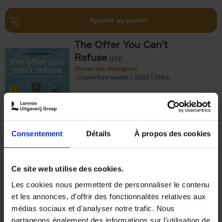
Ajouter au panier
The Offer You Can't
Refuse
(EN)
Steven Van Belleghem
Couverture souple
2020
256
€
37,
50
Consentement
Détails
À propos des cookies
Ajouter au panier
Ce site web utilise des cookies.
Les cookies nous permettent de personnaliser le contenu
Building Bonds = Building
et les annonces, d'offrir des fonctionnalités relatives aux
Business
(EN)
médias sociaux et d'analyser notre trafic. Nous
Jochen Roef
Jozefien De Feyter
Carolien Boom
partageons également des informations sur l'utilisation de
Couverture souple
2025
200