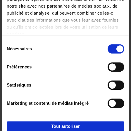
notre site avec nos partenaires de médias sociaux, de
€
29,
99
publicité et d'analyse, qui peuvent combiner celles-ci
avec d'autres informations que vous leur avez fournies
ou qu'ils ont collectées lors de votre utilisation de leurs
services.
Sélection
Nécessaires
du
Ajouter au panier
consentement
Digital marketing like a PRO -
Préférences
completely revised edition
(EN)
Clo Willaerts
Couverture souple
2022
226
Statistiques
€
35,
50
Marketing et contenu de médias intégré
Tout autoriser