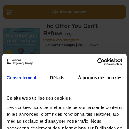
Ajouter au panier
The Offer You Can't
Refuse
(EN)
Steven Van Belleghem
Couverture souple
2020
256
€
37,
50
Consentement
Détails
À propos des cookies
Ajouter au panier
Ce site web utilise des cookies.
Les cookies nous permettent de personnaliser le contenu
Building Bonds = Building
et les annonces, d'offrir des fonctionnalités relatives aux
Business
(EN)
médias sociaux et d'analyser notre trafic. Nous
Jochen Roef
Jozefien De Feyter
Carolien Boom
partageons également des informations sur l'utilisation de
Couverture souple
2025
200