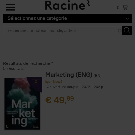
Aller au contenu principal
0
Sélectionnez une catégorie
Résultats de recherche ''
5 résultats
Marketing (ENG)
(EN)
Igor Nowé
Couverture souple
2025
208
€
49,
99