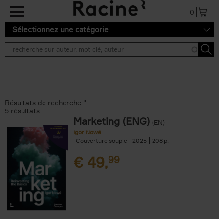
Aller au contenu principal
0
Sélectionnez une catégorie
Résultats de recherche ''
5 résultats
Marketing (ENG)
(EN)
Igor Nowé
Couverture souple
2025
208
€
49,
99