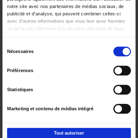
notre site avec nos partenaires de médias sociaux, de
€
29,
99
publicité et d'analyse, qui peuvent combiner celles-ci
avec d'autres informations que vous leur avez fournies
ou qu'ils ont collectées lors de votre utilisation de leurs
services.
Sélection
Nécessaires
du
Ajouter au panier
consentement
Digital marketing like a PRO -
Préférences
completely revised edition
(EN)
Clo Willaerts
Couverture souple
2022
226
Statistiques
€
35,
50
Marketing et contenu de médias intégré
Tout autoriser