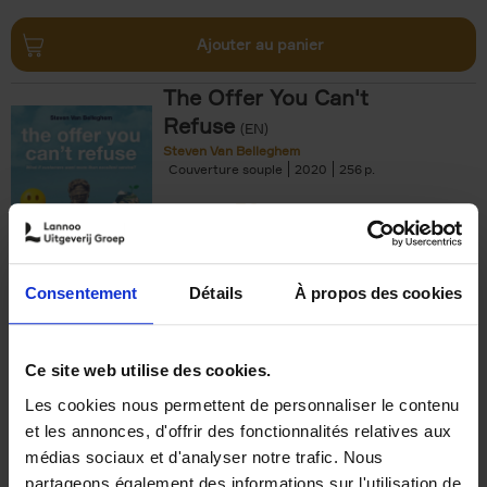
Ajouter au panier
The Offer You Can't
Refuse
(EN)
Steven Van Belleghem
Couverture souple
2020
256
€
37,
50
Consentement
Détails
À propos des cookies
Ajouter au panier
Ce site web utilise des cookies.
Les cookies nous permettent de personnaliser le contenu
Building Bonds = Building
et les annonces, d'offrir des fonctionnalités relatives aux
Business
(EN)
médias sociaux et d'analyser notre trafic. Nous
Jochen Roef
Jozefien De Feyter
Carolien Boom
partageons également des informations sur l'utilisation de
Couverture souple
2025
200