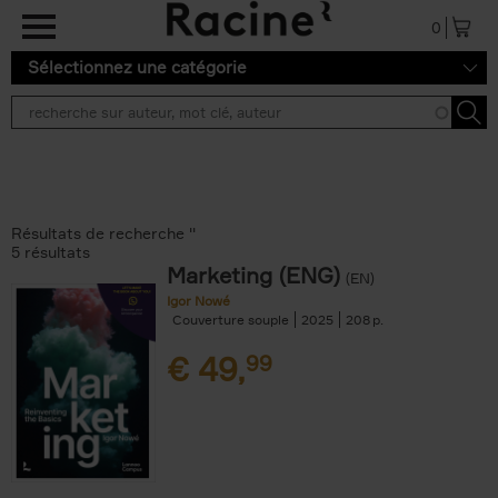
Aller au contenu principal
0
Sélectionnez une catégorie
Résultats de recherche ''
5 résultats
Marketing (ENG)
(EN)
Igor Nowé
Couverture souple
2025
208
€
49,
99