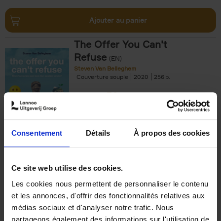
Ajouter au panier
The Offer You Can't
Refuse
(EN)
Steven Van Belleghem
Couverture souple
2020
256
€
37,
50
Consentement
Détails
À propos des cookies
Ajouter au panier
Ce site web utilise des cookies.
Les cookies nous permettent de personnaliser le contenu
Building Bonds = Building
et les annonces, d'offrir des fonctionnalités relatives aux
Business
(EN)
médias sociaux et d'analyser notre trafic. Nous
Jochen Roef
Jozefien De Feyter
Carolien Boom
partageons également des informations sur l'utilisation de
Couverture souple
2025
200