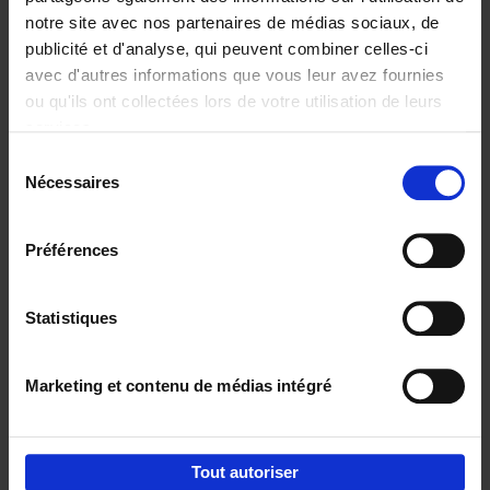
notre site avec nos partenaires de médias sociaux, de
€
29,
99
publicité et d'analyse, qui peuvent combiner celles-ci
avec d'autres informations que vous leur avez fournies
ou qu'ils ont collectées lors de votre utilisation de leurs
services.
Sélection
Nécessaires
du
Ajouter au panier
consentement
Digital marketing like a PRO -
Préférences
completely revised edition
(EN)
Clo Willaerts
Couverture souple
2022
226
Statistiques
€
35,
50
Marketing et contenu de médias intégré
Tout autoriser