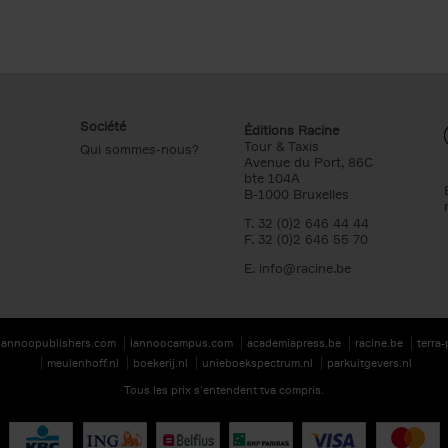
Société
Éditions Racine
Tour & Taxis
Qui sommes-nous?
Avenue du Port, 86C
bte 104A
B-1000 Bruxelles
T. 32 (0)2 646 44 44
F. 32 (0)2 646 55 70
E.
info@racine.be
lannoopublishers.com
lannoocampus.com
academiapress.be
racine.be
terra
meulenhoff.nl
boekerij.nl
unieboekspectrum.nl
parkuitgevers.nl
Tous les prix s’entendent tva compris.