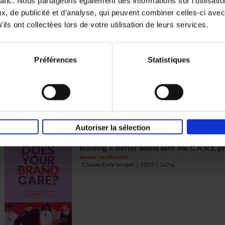
rafic. Nous partageons également des informations sur l'utilisati
, de publicité et d'analyse, qui peuvent combiner celles-ci avec
Digital marketing like a PRO -
ils ont collectées lors de votre utilisation de leurs services.
completely revised edition
(EN)
Prepare. Run. Optimize.
Clo Willaerts
Préférences
Statistiques
Couverture souple
2022
226
Autoriser la sélection
Does Your Brand Care?
(EN)
Building a Better World with the C A R E pr
Isabel Verstraete
Couverture souple
2021
147