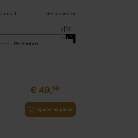
Contact
Se connecter
0
Pertinence
€
49,
99
Ajouter au panier