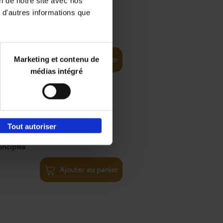
on de notre site avec nos
 d'autres informations que
€
35,
50
Marketing et contenu de
Ajouter au panier
médias intégré
Tout autoriser
€
34,
99
inciples
Ajouter au panier