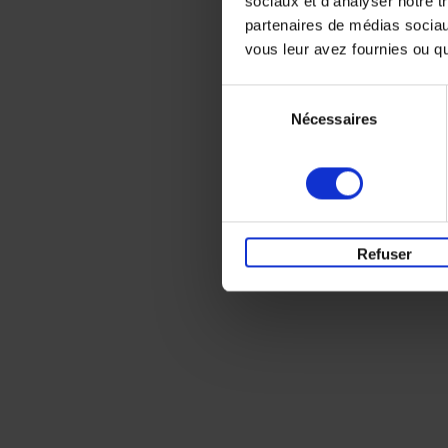
sociaux et d'analyser notre t
partenaires de médias sociaux
vous leur avez fournies ou qu'
Sélection
Nécessaires
du
consentement
Refuser