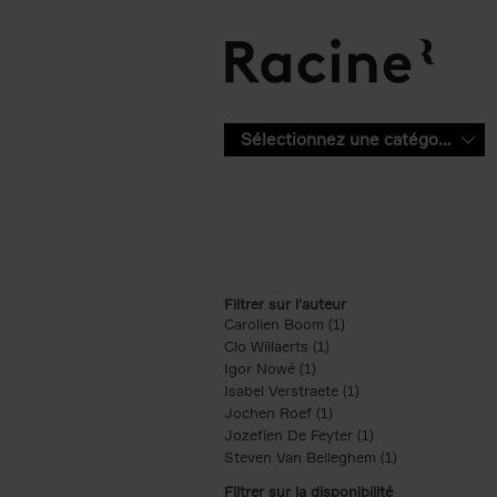
Aller au contenu principal
Sélectionnez une catégorie
Filtrer sur l'auteur
Carolien Boom (1)
Apply Carolien Boom fi
Clo Willaerts (1)
Apply Clo Willaerts filter
Igor Nowé (1)
Apply Igor Nowé filter
Isabel Verstraete (1)
Apply Isabel Verstrae
Jochen Roef (1)
Apply Jochen Roef filte
Jozefien De Feyter (1)
Apply Jozefien De 
Steven Van Belleghem (1)
Apply Steven V
Filtrer sur la disponibilité