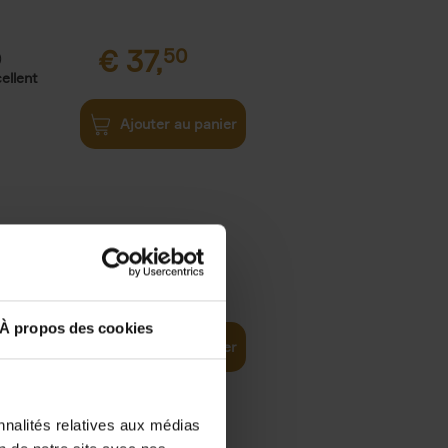
€
37,
50
)
ellent
Ajouter au panier
iness
€
29,
99
(EN)
tal world
À propos des cookies
Ajouter au panier
nnalités relatives aux médias