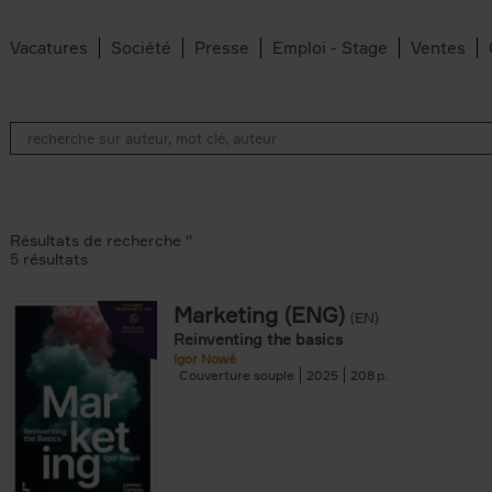
Vacatures
Société
Presse
Emploi - Stage
Ventes
Résultats de recherche ''
5 résultats
Marketing (ENG)
(EN)
lter
Reinventing the basics
Igor Nowé
Couverture souple
2025
208
te filter
r
Feyter filter
an Belleghem filter