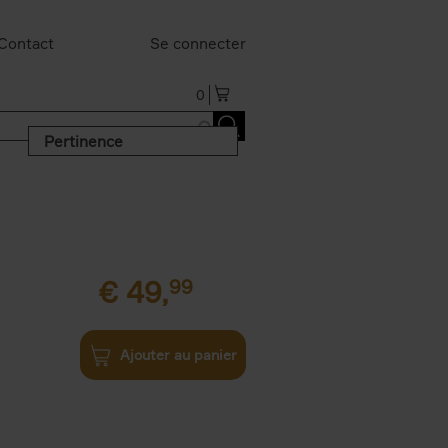
Contact
Se connecter
0
Pertinence
€
49,
99
Ajouter au panier