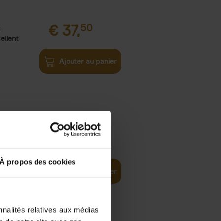
€
37,
50
)
ellent
Ajouter au panier
iness
€
29,
99
(EN)
tal world
À propos des cookies
Ajouter au panier
nnalités relatives aux médias