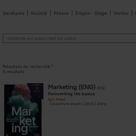
Vacatures
Société
Presse
Emploi - Stage
Ventes
Résultats de recherche ''
5 résultats
Marketing (ENG)
(EN)
lter
Reinventing the basics
Igor Nowé
Couverture souple
2025
208
te filter
r
Feyter filter
an Belleghem filter