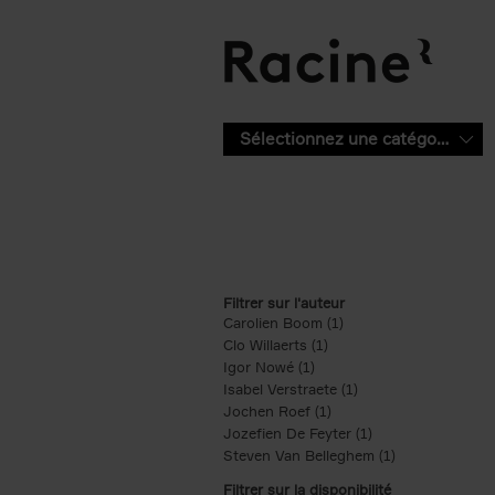
Aller au contenu principal
Sélectionnez une catégorie
Filtrer sur l'auteur
Carolien Boom (1)
Apply Carolien Boom fi
Clo Willaerts (1)
Apply Clo Willaerts filter
Igor Nowé (1)
Apply Igor Nowé filter
Isabel Verstraete (1)
Apply Isabel Verstrae
Jochen Roef (1)
Apply Jochen Roef filte
Jozefien De Feyter (1)
Apply Jozefien De 
Steven Van Belleghem (1)
Apply Steven V
Filtrer sur la disponibilité