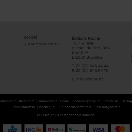
Société
Éditions Racine
Tour & Taxis
Qui sommes-nous?
Avenue du Port, 86C
bte 104A
B-1000 Bruxelles
T. 32 (0)2 646 44 44
F. 32 (0)2 646 55 70
E.
info@racine.be
lannoopublishers.com
lannoocampus.com
academiapress.be
racine.be
terra
meulenhoff.nl
boekerij.nl
unieboekspectrum.nl
parkuitgevers.nl
Tous les prix s’entendent tva compris.