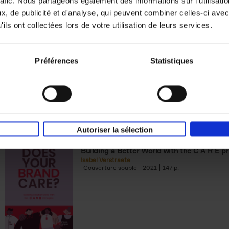
rafic. Nous partageons également des informations sur l'utilisati
, de publicité et d'analyse, qui peuvent combiner celles-ci avec
Digital marketing like a PRO -
ils ont collectées lors de votre utilisation de leurs services.
completely revised edition
(EN)
Prepare. Run. Optimize.
Clo Willaerts
Préférences
Statistiques
Couverture souple
2022
226
Autoriser la sélection
Does Your Brand Care?
(EN)
Building a Better World with the C A R E pr
Isabel Verstraete
Couverture souple
2021
147