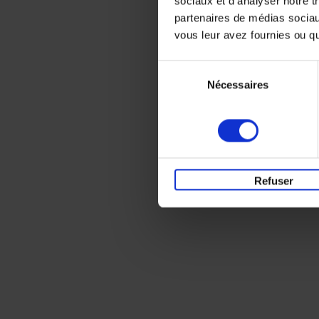
sociaux et d'analyser notre t
partenaires de médias sociaux
vous leur avez fournies ou qu'
Sélection
Nécessaires
du
consentement
Refuser