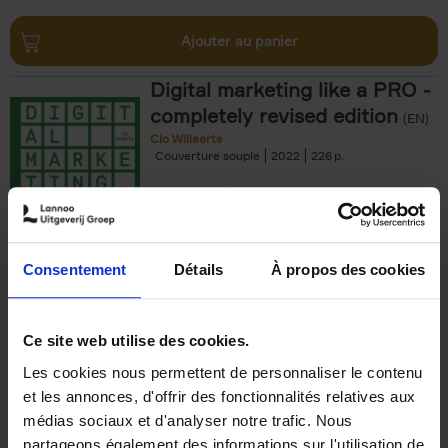
Ajouter au panier
Digital marketing like a PRO -
completely revised edition
(EN)
Clo Willaerts
Couverture souple
2022
226
€
35,
50
Consentement
Détails
À propos des cookies
Ajouter au panier
Ce site web utilise des cookies.
Les cookies nous permettent de personnaliser le contenu
The Offer You Can't
et les annonces, d'offrir des fonctionnalités relatives aux
Refuse
(EN)
médias sociaux et d'analyser notre trafic. Nous
Steven Van Belleghem
partageons également des informations sur l'utilisation de
Couverture souple
2020
256