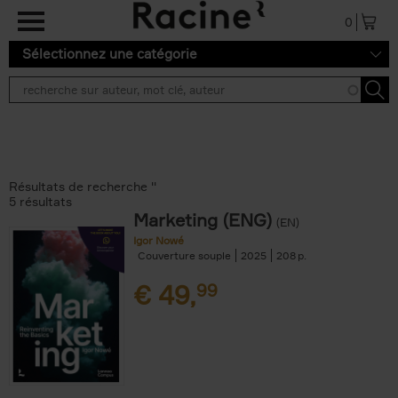
Aller au contenu principal
0
Sélectionnez une catégorie
Résultats de recherche ''
5 résultats
Marketing (ENG)
(EN)
Igor Nowé
Couverture souple
2025
208
€
49,
99