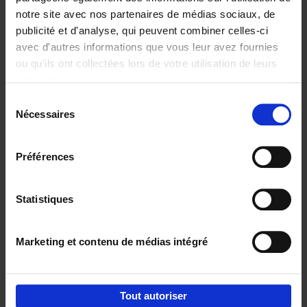
notre site avec nos partenaires de médias sociaux, de
€
37,
50
publicité et d'analyse, qui peuvent combiner celles-ci
avec d'autres informations que vous leur avez fournies
ou qu'ils ont collectées lors de votre utilisation de leurs
services.
Sélection
Nécessaires
du
Ajouter au panier
consentement
Building Bonds = Building
Préférences
Business
(EN)
Jochen Roef
Jozefien De Feyter
Carolien Boom
Couverture souple
2025
200
Statistiques
€
29,
99
Marketing et contenu de médias intégré
Tout autoriser