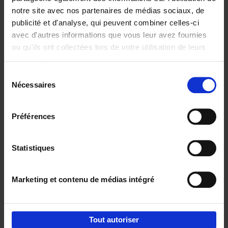
notre site avec nos partenaires de médias sociaux, de
€
29,
99
publicité et d'analyse, qui peuvent combiner celles-ci
avec d'autres informations que vous leur avez fournies
ou qu'ils ont collectées lors de votre utilisation de leurs
services.
Sélection
Nécessaires
du
Ajouter au panier
consentement
Digital marketing like a PRO -
Préférences
completely revised edition
(EN)
Clo Willaerts
Couverture souple
2022
226
Statistiques
€
35,
50
Marketing et contenu de médias intégré
Tout autoriser