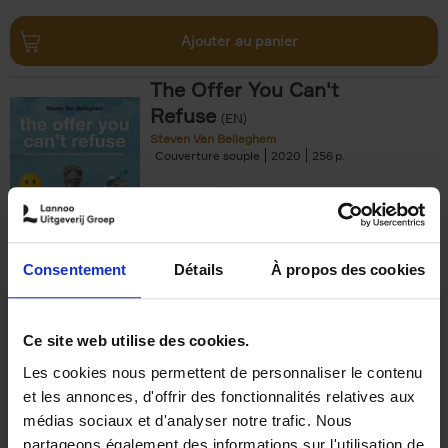
Ajouter au panier
The Offer You Can't
Refuse
(EN)
Steven Van Belleghem
Couverture souple
2020
256
€
37,
50
Consentement
Détails
À propos des cookies
Ajouter au panier
Ce site web utilise des cookies.
Les cookies nous permettent de personnaliser le contenu
Building Bonds = Building
et les annonces, d'offrir des fonctionnalités relatives aux
Business
(EN)
médias sociaux et d'analyser notre trafic. Nous
Jochen Roef
Jozefien De Feyter
Carolien Boom
partageons également des informations sur l'utilisation de
Couverture souple
2025
200