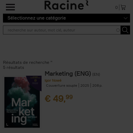
Aller au contenu principal
0
Sélectionnez une catégorie
Résultats de recherche ''
5 résultats
Marketing (ENG)
(EN)
Igor Nowé
Couverture souple
2025
208
€
49,
99