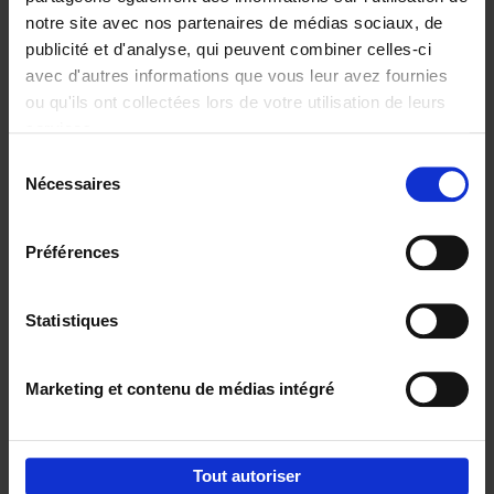
notre site avec nos partenaires de médias sociaux, de
€
29,
99
publicité et d'analyse, qui peuvent combiner celles-ci
avec d'autres informations que vous leur avez fournies
ou qu'ils ont collectées lors de votre utilisation de leurs
services.
Sélection
Nécessaires
du
Ajouter au panier
consentement
Digital marketing like a PRO -
Préférences
completely revised edition
(EN)
Clo Willaerts
Couverture souple
2022
226
Statistiques
€
35,
50
Marketing et contenu de médias intégré
Tout autoriser