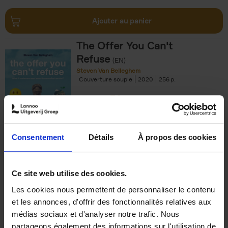
Ajouter au panier
The Offer You Can't
Refuse
(EN)
Steven Van Belleghem
Couverture souple
2020
256
€
37,
50
Consentement
Détails
À propos des cookies
Ajouter au panier
Ce site web utilise des cookies.
Les cookies nous permettent de personnaliser le contenu
Building Bonds = Building
et les annonces, d'offrir des fonctionnalités relatives aux
Business
(EN)
médias sociaux et d'analyser notre trafic. Nous
Jochen Roef
Jozefien De Feyter
Carolien Boom
partageons également des informations sur l'utilisation de
Couverture souple
2025
200