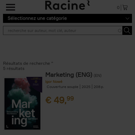
Aller au contenu principal
0
Sélectionnez une catégorie
Résultats de recherche ''
5 résultats
Marketing (ENG)
(EN)
Igor Nowé
Couverture souple
2025
208
€
49,
99