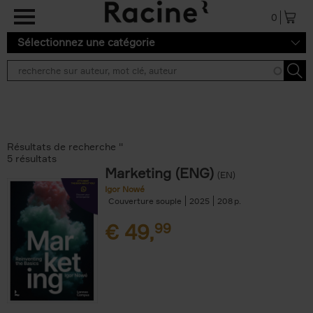
Aller au contenu principal
0
Sélectionnez une catégorie
Résultats de recherche ''
5 résultats
Marketing (ENG)
(EN)
Igor Nowé
Couverture souple
2025
208
€
49,
99