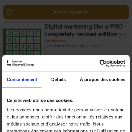
Ajouter au panier
Digital marketing like a PRO -
completely revised edition
(EN)
Clo Willaerts
Couverture souple
2022
226
€
35,
50
Consentement
Détails
À propos des cookies
Ajouter au panier
Ce site web utilise des cookies.
Les cookies nous permettent de personnaliser le contenu
The Offer You Can't
et les annonces, d'offrir des fonctionnalités relatives aux
Refuse
(EN)
médias sociaux et d'analyser notre trafic. Nous
Steven Van Belleghem
partageons également des informations sur l'utilisation de
Couverture souple
2020
256