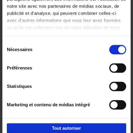
notre site avec nos partenaires de médias sociaux, de
€
37,
50
publicité et d'analyse, qui peuvent combiner celles-ci
avec d'autres informations que vous leur avez fournies
ou qu'ils ont collectées lors de votre utilisation de leurs
services.
Sélection
Nécessaires
du
Ajouter au panier
consentement
Building Bonds = Building
Préférences
Business
(EN)
Jochen Roef
Jozefien De Feyter
Carolien Boom
Couverture souple
2025
200
Statistiques
€
29,
99
Marketing et contenu de médias intégré
Tout autoriser