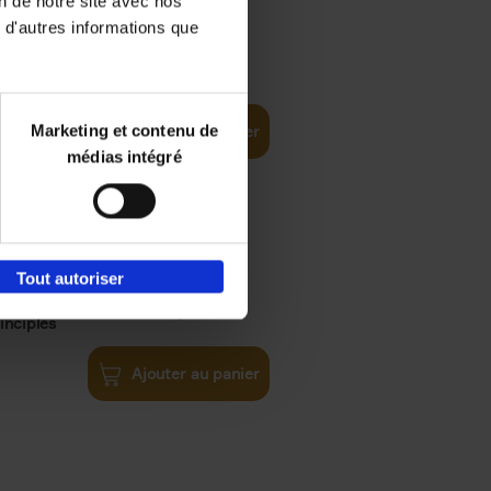
on de notre site avec nos
 d'autres informations que
iness
€
29,
99
(EN)
tal world
Marketing et contenu de
Ajouter au panier
médias intégré
Tout autoriser
€
34,
99
inciples
Ajouter au panier