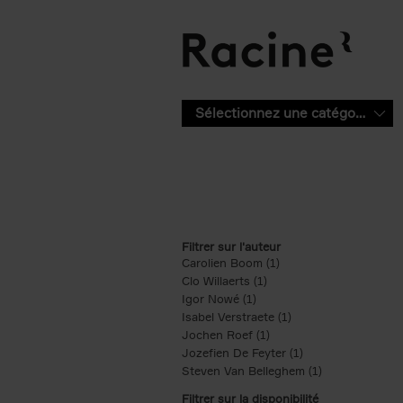
Aller au contenu principal
Sélectionnez une catégorie
Filtrer sur l'auteur
Carolien Boom (1)
Apply Carolien Boom fi
Clo Willaerts (1)
Apply Clo Willaerts filter
Igor Nowé (1)
Apply Igor Nowé filter
Isabel Verstraete (1)
Apply Isabel Verstrae
Jochen Roef (1)
Apply Jochen Roef filte
Jozefien De Feyter (1)
Apply Jozefien De 
Steven Van Belleghem (1)
Apply Steven V
Filtrer sur la disponibilité