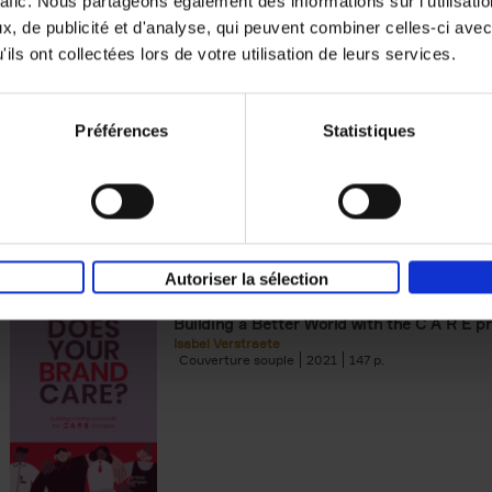
rafic. Nous partageons également des informations sur l'utilisati
, de publicité et d'analyse, qui peuvent combiner celles-ci avec
Building Bonds = Building Bus
ils ont collectées lors de votre utilisation de leurs services.
How to win buyers’ trust in a turbulent digi
Jochen Roef
Jozefien De Feyter
Carolien Boom
Couverture souple
2025
200
Préférences
Statistiques
Autoriser la sélection
Does Your Brand Care?
(EN)
Building a Better World with the C A R E pr
Isabel Verstraete
Couverture souple
2021
147