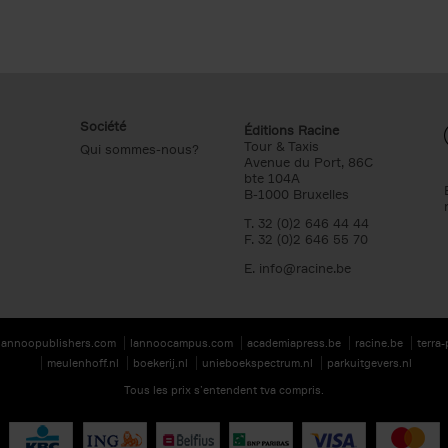
Société
Éditions Racine
Tour & Taxis
Qui sommes-nous?
Avenue du Port, 86C
bte 104A
B-1000 Bruxelles
T. 32 (0)2 646 44 44
F. 32 (0)2 646 55 70
E.
info@racine.be
lannoopublishers.com
lannoocampus.com
academiapress.be
racine.be
terra
meulenhoff.nl
boekerij.nl
unieboekspectrum.nl
parkuitgevers.nl
Tous les prix s’entendent tva compris.