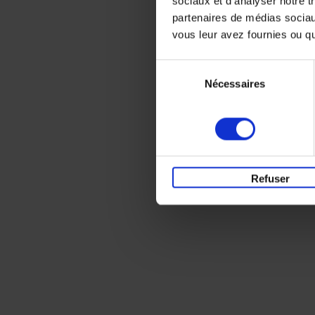
sociaux et d'analyser notre t
partenaires de médias sociaux
vous leur avez fournies ou qu'
Sélection
Nécessaires
du
consentement
Refuser