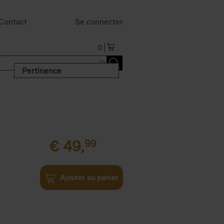
Contact
Se connecter
0
Pertinence
€
49,
99
Ajouter au panier