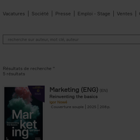
Vacatures
Société
Presse
Emploi - Stage
Ventes
Résultats de recherche ''
5 résultats
Marketing (ENG)
(EN)
lter
Reinventing the basics
Igor Nowé
Couverture souple
2025
208
te filter
r
Feyter filter
an Belleghem filter