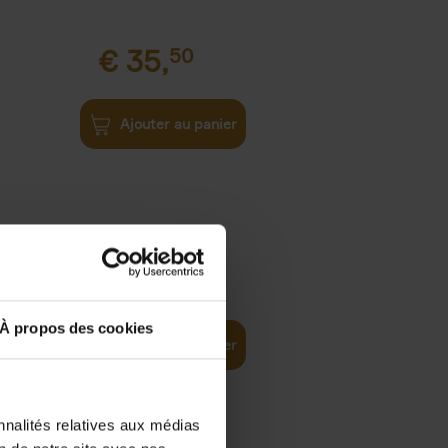
€
35,
50
Ajouter au panier
€
37,
50
)
ellent
À propos des cookies
Ajouter au panier
nnalités relatives aux médias