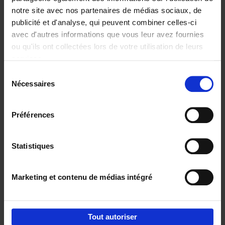
notre site avec nos partenaires de médias sociaux, de
€
29,
99
publicité et d'analyse, qui peuvent combiner celles-ci
avec d'autres informations que vous leur avez fournies
ou qu'ils ont collectées lors de votre utilisation de leurs
services.
Sélection
Nécessaires
du
Ajouter au panier
consentement
Digital marketing like a PRO -
Préférences
completely revised edition
(EN)
Clo Willaerts
Couverture souple
2022
226
Statistiques
€
35,
50
Marketing et contenu de médias intégré
Tout autoriser