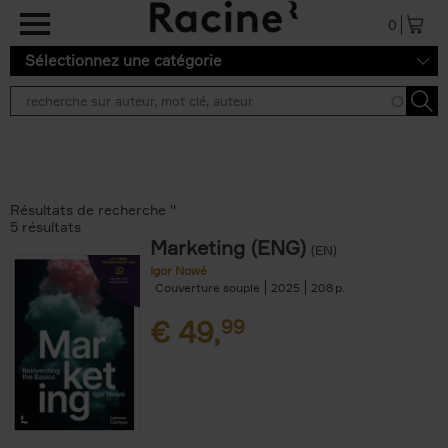
Aller au contenu principal
0
Sélectionnez une catégorie
Résultats de recherche ''
5 résultats
Marketing (ENG)
(EN)
Igor Nowé
Couverture souple
2025
208
€
49,
99