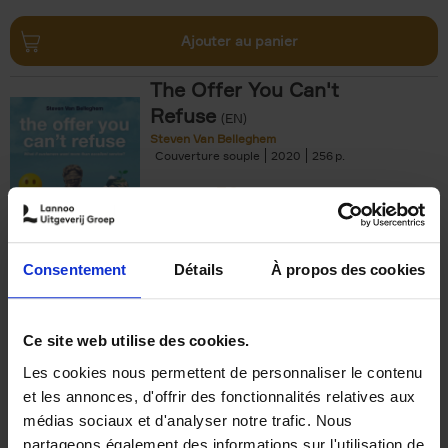
Ajouter au panier
The Offer You Can't
Refuse
(EN)
Steven Van Belleghem
Couverture souple
2020
256
€
37,
50
Consentement
Détails
À propos des cookies
Ajouter au panier
Ce site web utilise des cookies.
Les cookies nous permettent de personnaliser le contenu
Building Bonds = Building
et les annonces, d'offrir des fonctionnalités relatives aux
Business
(EN)
médias sociaux et d'analyser notre trafic. Nous
Jochen Roef
Jozefien De Feyter
Carolien Boom
partageons également des informations sur l'utilisation de
Couverture souple
2025
200