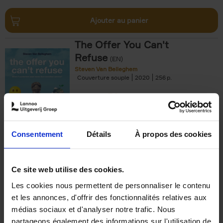
Ajouter au panier
The Offer You Can't
Refuse
(EN)
Steven Van Belleghem
Couverture souple
2020
256
€
37,
50
Consentement
Détails
À propos des cookies
Ajouter au panier
Ce site web utilise des cookies.
Les cookies nous permettent de personnaliser le contenu
Building Bonds = Building
et les annonces, d'offrir des fonctionnalités relatives aux
Business
(EN)
médias sociaux et d'analyser notre trafic. Nous
Jochen Roef
Jozefien De Feyter
Carolien Boom
partageons également des informations sur l'utilisation de
Couverture souple
2025
200