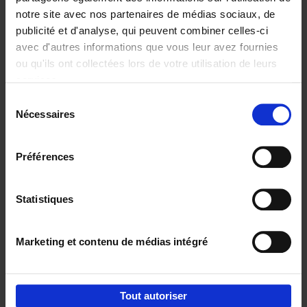
notre site avec nos partenaires de médias sociaux, de
€
29,
99
publicité et d'analyse, qui peuvent combiner celles-ci
avec d'autres informations que vous leur avez fournies
ou qu'ils ont collectées lors de votre utilisation de leurs
services.
Sélection
Nécessaires
du
Ajouter au panier
consentement
Digital marketing like a PRO -
Préférences
completely revised edition
(EN)
Clo Willaerts
Couverture souple
2022
226
Statistiques
€
35,
50
Marketing et contenu de médias intégré
Tout autoriser