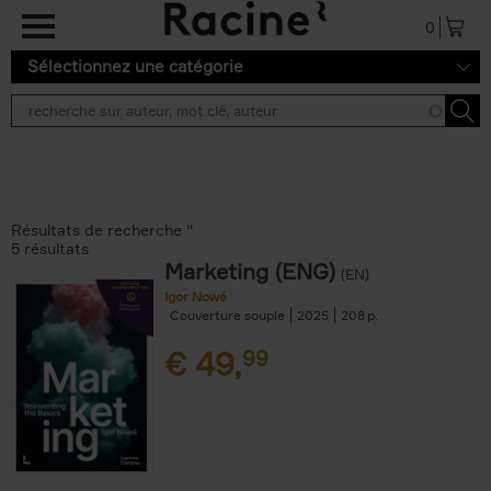
Aller au contenu principal
0
Sélectionnez une catégorie
Résultats de recherche ''
5 résultats
Marketing (ENG)
(EN)
Igor Nowé
Couverture souple
2025
208
€
49,
99