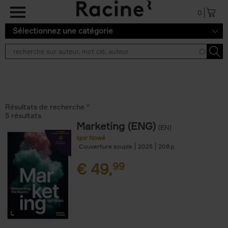
Aller au contenu principal
0
Sélectionnez une catégorie
Résultats de recherche ''
5 résultats
Marketing (ENG)
(EN)
Igor Nowé
Couverture souple
2025
208
€
49,
99