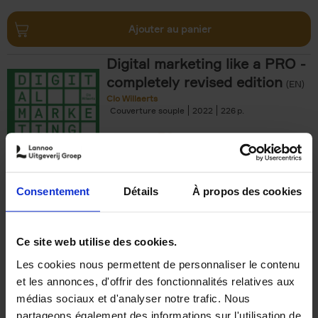
Ajouter au panier
Digital marketing like a PRO -
completely revised edition
(EN)
Clo Willaerts
Couverture souple
2022
226
€
35,
50
Consentement
Détails
À propos des cookies
Ajouter au panier
Ce site web utilise des cookies.
Les cookies nous permettent de personnaliser le contenu
The Offer You Can't
et les annonces, d'offrir des fonctionnalités relatives aux
Refuse
(EN)
médias sociaux et d'analyser notre trafic. Nous
Steven Van Belleghem
partageons également des informations sur l'utilisation de
Couverture souple
2020
256