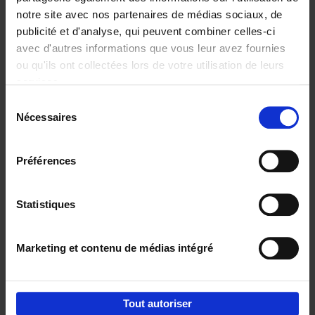
notre site avec nos partenaires de médias sociaux, de
€
37,
50
publicité et d'analyse, qui peuvent combiner celles-ci
avec d'autres informations que vous leur avez fournies
ou qu'ils ont collectées lors de votre utilisation de leurs
services.
Sélection
Nécessaires
du
Ajouter au panier
consentement
Building Bonds = Building
Préférences
Business
(EN)
Jochen Roef
Jozefien De Feyter
Carolien Boom
Couverture souple
2025
200
Statistiques
€
29,
99
Marketing et contenu de médias intégré
Tout autoriser