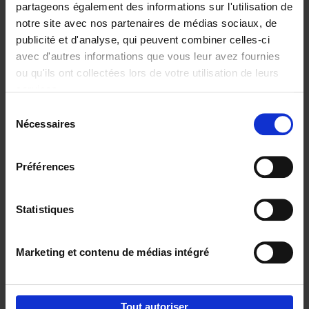
partageons également des informations sur l'utilisation de
notre site avec nos partenaires de médias sociaux, de
Ajouter au panier
publicité et d'analyse, qui peuvent combiner celles-ci
avec d'autres informations que vous leur avez fournies
Content Marketing like a
ou qu'ils ont collectées lors de votre utilisation de leurs
PRO
(EN)
services.
Clo Willaerts
Couverture souple
2023
352
Sélection
Nécessaires
du
€
37,
50
consentement
Préférences
Statistiques
Ajouter au panier
Marketing et contenu de médias intégré
Envie de bonnes idées de lecture, de
réductions, d’actions et d’inspiration ?
Tout autoriser