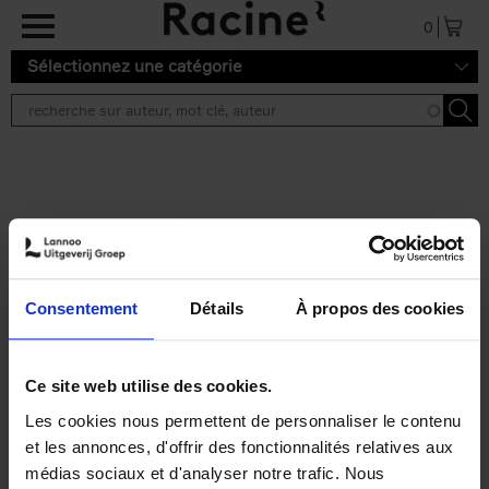
Aller au contenu principal
0
Sélectionnez une catégorie
Résultats de recherche ''
2 résultats
Personal Branding like a
PRO
(EN)
Consentement
Détails
À propos des cookies
Clo Willaerts
Couverture souple
2026
253
€
34,
99
Ce site web utilise des cookies.
Les cookies nous permettent de personnaliser le contenu
et les annonces, d'offrir des fonctionnalités relatives aux
médias sociaux et d'analyser notre trafic. Nous