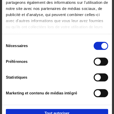
partageons également des informations sur l'utilisation de
notre site avec nos partenaires de médias sociaux, de
Ajouter au panier
publicité et d'analyse, qui peuvent combiner celles-ci
avec d'autres informations que vous leur avez fournies
Content Marketing like a
ou qu'ils ont collectées lors de votre utilisation de leurs
PRO
(EN)
services.
Clo Willaerts
Couverture souple
2023
352
Sélection
Nécessaires
du
€
37,
50
consentement
Préférences
Statistiques
Ajouter au panier
Marketing et contenu de médias intégré
Envie de bonnes idées de lecture, de
réductions, d’actions et d’inspiration ?
Tout autoriser