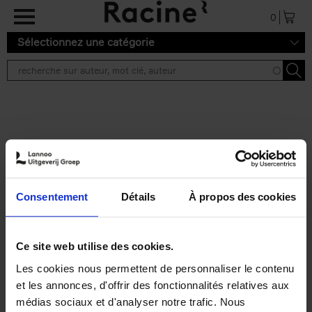
Aller au contenu principal
0
Sélectionnez une catégorie
Résultats de recherche ''
2 résultats
Personal Branding like a
PRO
(EN)
Consentement
Détails
À propos des cookies
Clo Willaerts
Couverture souple
2026
253
€
34,
99
Ce site web utilise des cookies.
Les cookies nous permettent de personnaliser le contenu
et les annonces, d'offrir des fonctionnalités relatives aux
médias sociaux et d'analyser notre trafic. Nous