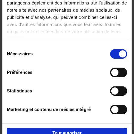
partageons également des informations sur l'utilisation de
notre site avec nos partenaires de médias sociaux, de
Ajouter au panier
publicité et d'analyse, qui peuvent combiner celles-ci
avec d'autres informations que vous leur avez fournies
Content Marketing like a
ou qu'ils ont collectées lors de votre utilisation de leurs
PRO
(EN)
services.
Clo Willaerts
Couverture souple
2023
352
Sélection
Nécessaires
du
€
37,
50
consentement
Préférences
Statistiques
Ajouter au panier
Marketing et contenu de médias intégré
Envie de bonnes idées de lecture, de
réductions, d’actions et d’inspiration ?
Tout autoriser