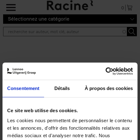
Aller au contenu principal
0
Sélectionnez une catégorie
Résultats de recherche ''
2 résultats
Personal Branding like a
PRO
(EN)
Consentement
Détails
À propos des cookies
Clo Willaerts
Couverture souple
2026
253
€
34,
99
Ce site web utilise des cookies.
Les cookies nous permettent de personnaliser le contenu
et les annonces, d'offrir des fonctionnalités relatives aux
médias sociaux et d'analyser notre trafic. Nous