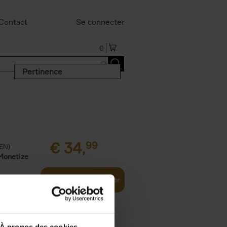
Contact
Se connecter
0
Pertinence
€
34,
99
(EN)
Monetize
Ajouter au panier