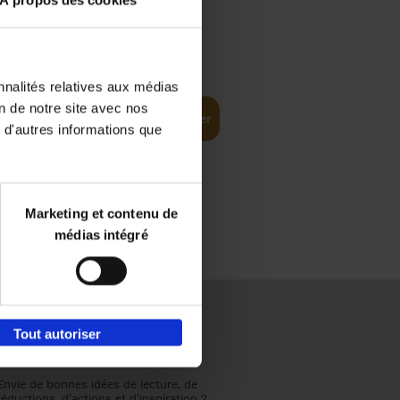
À propos des cookies
€
37,
50
(EN)
: From
nnalités relatives aux médias
on de notre site avec nos
Ajouter au panier
 d'autres informations que
Marketing et contenu de
médias intégré
Tout autoriser
Envie de bonnes idées de lecture, de
réductions, d’actions et d’inspiration ?