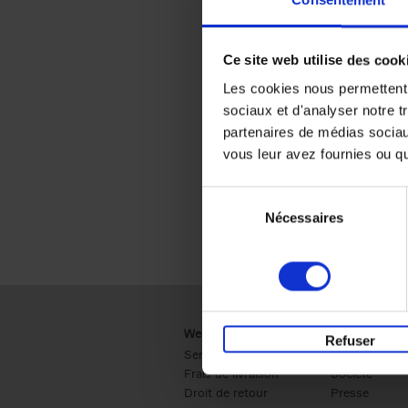
Consentement
Ce site web utilise des cook
Les cookies nous permettent d
sociaux et d'analyser notre t
partenaires de médias sociaux
vous leur avez fournies ou qu'
Sélection
Nécessaires
du
consentement
Webshop
Business
Refuser
Service clients
Ventes
Frais de livraison
Société
Droit de retour
Presse