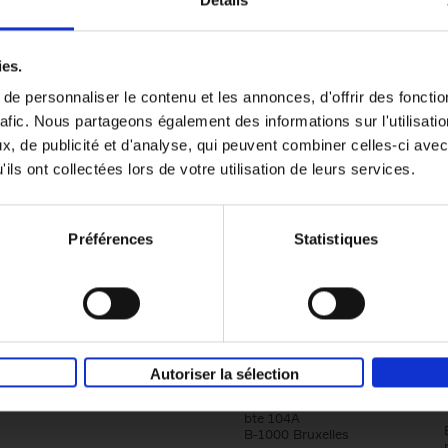
Détails
Content Marketing like a PRO
ies.
The All-In-One Guide to Content Marketing
e personnaliser le contenu et les annonces, d'offrir des fonctio
Planning to Promoting
rafic. Nous partageons également des informations sur l'utilisati
Clo Willaerts
Couverture souple
2023
352
, de publicité et d'analyse, qui peuvent combiner celles-ci avec
ils ont collectées lors de votre utilisation de leurs services.
Préférences
Statistiques
Société
Éditions Racine
Autoriser la sélection
Tour & Taxis
Qui sommes-nous?
Avenue du Port, 86C
bte 104A
B-1000 Bruxelles