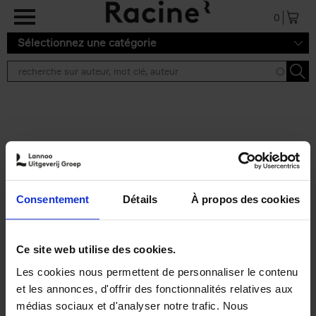
Aller au contenu principal
0
Sélectionnez une catégorie
Résultats de recherche ''
2 résultats
Personal Branding like a
PRO
(EN)
Consentement
Détails
À propos des cookies
Clo Willaerts
Couverture souple
2026
253
€
34,
99
Ce site web utilise des cookies.
Les cookies nous permettent de personnaliser le contenu
et les annonces, d'offrir des fonctionnalités relatives aux
médias sociaux et d'analyser notre trafic. Nous