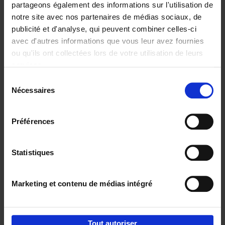
partageons également des informations sur l'utilisation de
notre site avec nos partenaires de médias sociaux, de
Ajouter au panier
publicité et d'analyse, qui peuvent combiner celles-ci
avec d'autres informations que vous leur avez fournies
Content Marketing like a
ou qu'ils ont collectées lors de votre utilisation de leurs
PRO
(EN)
services.
Clo Willaerts
Couverture souple
2023
352
Sélection
Nécessaires
du
€
37,
50
consentement
Préférences
Statistiques
Ajouter au panier
Marketing et contenu de médias intégré
Envie de bonnes idées de lecture, de
réductions, d’actions et d’inspiration ?
Tout autoriser