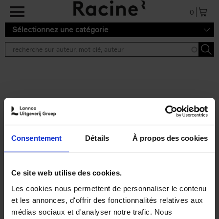
Aller au contenu principal
0
Sélectionnez une catégorie
Résultats de recherche ''
2 résultats
Personal Branding like a
PRO
(EN)
Consentement
Détails
À propos des cookies
Clo Willaerts
Couverture souple
2026
253
€
34,
99
Ce site web utilise des cookies.
Les cookies nous permettent de personnaliser le contenu
et les annonces, d'offrir des fonctionnalités relatives aux
médias sociaux et d'analyser notre trafic. Nous