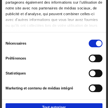
partageons également des informations sur l'utilisation de
notre site avec nos partenaires de médias sociaux, de
Ajouter au panier
publicité et d'analyse, qui peuvent combiner celles-ci
avec d'autres informations que vous leur avez fournies
Content Marketing like a
ou qu'ils ont collectées lors de votre utilisation de leurs
PRO
(EN)
services.
Clo Willaerts
Couverture souple
2023
352
Sélection
Nécessaires
du
€
37,
50
consentement
Préférences
Statistiques
Ajouter au panier
Marketing et contenu de médias intégré
Envie de bonnes idées de lecture, de
réductions, d’actions et d’inspiration ?
Tout autoriser