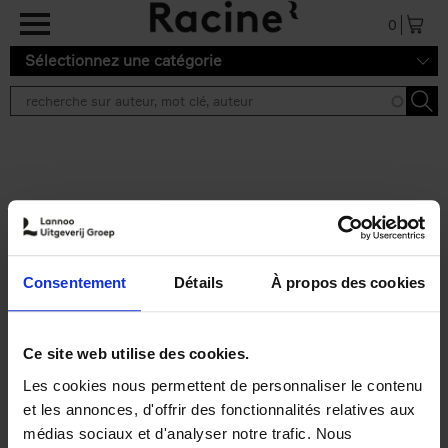
Aller au contenu principal
0
Sélectionnez une catégorie
Résultats de recherche ''
2 résultats
Personal Branding like a
PRO
(EN)
Consentement
Détails
À propos des cookies
Clo Willaerts
Couverture souple
2026
253
€
34,
99
Ce site web utilise des cookies.
Les cookies nous permettent de personnaliser le contenu
et les annonces, d'offrir des fonctionnalités relatives aux
médias sociaux et d'analyser notre trafic. Nous