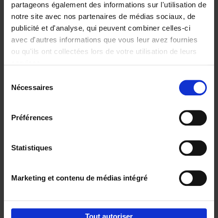
partageons également des informations sur l'utilisation de
notre site avec nos partenaires de médias sociaux, de
Ajouter au panier
publicité et d'analyse, qui peuvent combiner celles-ci
avec d'autres informations que vous leur avez fournies
Content Marketing like a
ou qu'ils ont collectées lors de votre utilisation de leurs
PRO
(EN)
services.
Clo Willaerts
Couverture souple
2023
352
Sélection
Nécessaires
du
€
37,
50
consentement
Préférences
Statistiques
Ajouter au panier
Marketing et contenu de médias intégré
Envie de bonnes idées de lecture, de
réductions, d’actions et d’inspiration ?
Tout autoriser