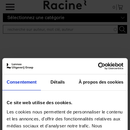
Aller au contenu principal
0
Sélectionnez une catégorie
Résultats de recherche ''
2 résultats
Personal Branding like a
PRO
(EN)
Consentement
Détails
À propos des cookies
Clo Willaerts
Couverture souple
2026
253
€
34,
99
Ce site web utilise des cookies.
Les cookies nous permettent de personnaliser le contenu
et les annonces, d'offrir des fonctionnalités relatives aux
médias sociaux et d'analyser notre trafic. Nous