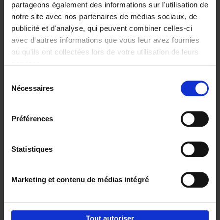
partageons également des informations sur l'utilisation de
notre site avec nos partenaires de médias sociaux, de
Ajouter au panier
publicité et d'analyse, qui peuvent combiner celles-ci
avec d'autres informations que vous leur avez fournies
Content Marketing like a
ou qu'ils ont collectées lors de votre utilisation de leurs
PRO
(EN)
services.
Clo Willaerts
Couverture souple
2023
352
Sélection
Nécessaires
du
€
37,
50
consentement
Préférences
Statistiques
Ajouter au panier
Marketing et contenu de médias intégré
Envie de bonnes idées de lecture, de
réductions, d’actions et d’inspiration ?
Tout autoriser