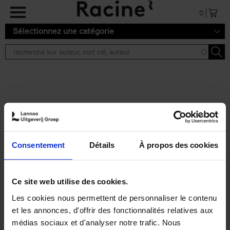
Aller au contenu principal
0
Sélectionnez une catégorie
Résultats de recherche ''
2 résultats
Personal Branding like a
PRO
(EN)
Consentement
Détails
À propos des cookies
Clo Willaerts
Couverture souple
2026
253
€
34,
99
Ce site web utilise des cookies.
Les cookies nous permettent de personnaliser le contenu
et les annonces, d'offrir des fonctionnalités relatives aux
médias sociaux et d'analyser notre trafic. Nous