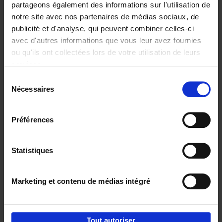
partageons également des informations sur l'utilisation de
notre site avec nos partenaires de médias sociaux, de
Ajouter au panier
publicité et d'analyse, qui peuvent combiner celles-ci
avec d'autres informations que vous leur avez fournies
Content Marketing like a
ou qu'ils ont collectées lors de votre utilisation de leurs
PRO
(EN)
services.
Clo Willaerts
Couverture souple
2023
352
Sélection
Nécessaires
du
€
37,
50
consentement
Préférences
Statistiques
Ajouter au panier
Marketing et contenu de médias intégré
Envie de bonnes idées de lecture, de
réductions, d’actions et d’inspiration ?
Tout autoriser