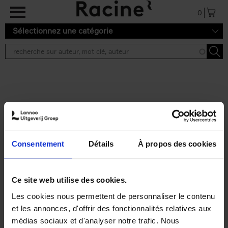
Aller au contenu principal
0
Sélectionnez une catégorie
Résultats de recherche ''
2 résultats
Personal Branding like a
PRO
(EN)
Consentement
Détails
À propos des cookies
Clo Willaerts
Couverture souple
2026
253
€
34,
99
Ce site web utilise des cookies.
Les cookies nous permettent de personnaliser le contenu
et les annonces, d'offrir des fonctionnalités relatives aux
médias sociaux et d'analyser notre trafic. Nous