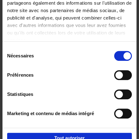
partageons également des informations sur l'utilisation de
notre site avec nos partenaires de médias sociaux, de
Ajouter au panier
publicité et d'analyse, qui peuvent combiner celles-ci
avec d'autres informations que vous leur avez fournies
Content Marketing like a
ou qu'ils ont collectées lors de votre utilisation de leurs
PRO
(EN)
services.
Clo Willaerts
Couverture souple
2023
352
Sélection
Nécessaires
du
€
37,
50
consentement
Préférences
Statistiques
Ajouter au panier
Marketing et contenu de médias intégré
Envie de bonnes idées de lecture, de
réductions, d’actions et d’inspiration ?
Tout autoriser