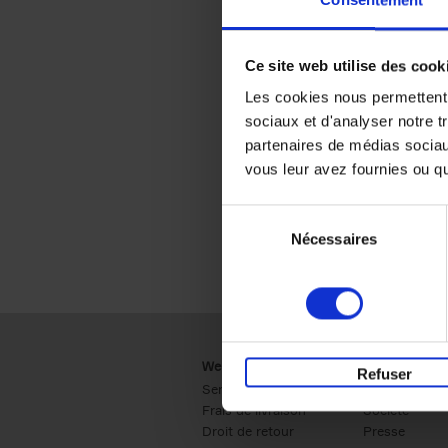
Consentement
Ce site web utilise des cook
Les cookies nous permettent d
sociaux et d'analyser notre t
partenaires de médias sociaux
vous leur avez fournies ou qu'
Sélection
Nécessaires
du
consentement
Webshop
Business
Refuser
Service clients
Ventes
Frais de livraison
Société
Droit de retour
Presse