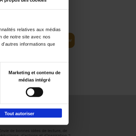
À propos des cookies
€
37,
50
(EN)
: From
nnalités relatives aux médias
on de notre site avec nos
Ajouter au panier
 d'autres informations que
Marketing et contenu de
médias intégré
Tout autoriser
Envie de bonnes idées de lecture, de
réductions, d’actions et d’inspiration ?