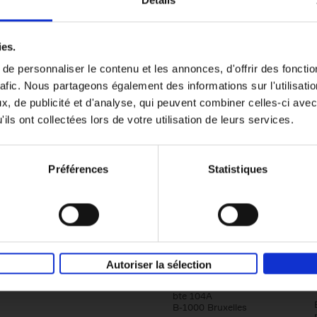
Détails
Content Marketing like a PRO
ies.
The All-In-One Guide to Content Marketing
e personnaliser le contenu et les annonces, d'offrir des fonctio
Planning to Promoting
rafic. Nous partageons également des informations sur l'utilisati
Clo Willaerts
Couverture souple
2023
352
, de publicité et d'analyse, qui peuvent combiner celles-ci avec
ils ont collectées lors de votre utilisation de leurs services.
Préférences
Statistiques
Société
Éditions Racine
Autoriser la sélection
Tour & Taxis
Qui sommes-nous?
Avenue du Port, 86C
bte 104A
B-1000 Bruxelles