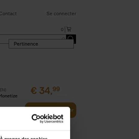
Contact
Se connecter
0
Pertinence
€
34,
99
(EN)
Monetize
Ajouter au panier