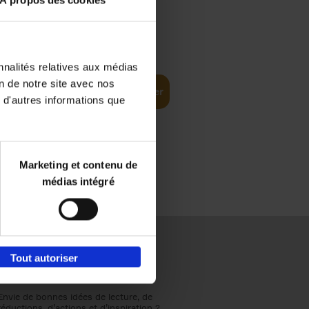
À propos des cookies
€
37,
50
(EN)
: From
nnalités relatives aux médias
on de notre site avec nos
Ajouter au panier
 d'autres informations que
Marketing et contenu de
médias intégré
Tout autoriser
Envie de bonnes idées de lecture, de
réductions, d’actions et d’inspiration ?