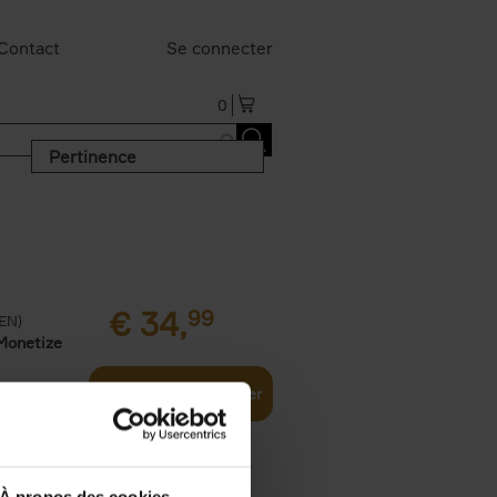
Contact
Se connecter
0
Pertinence
€
34,
99
(EN)
Monetize
Ajouter au panier