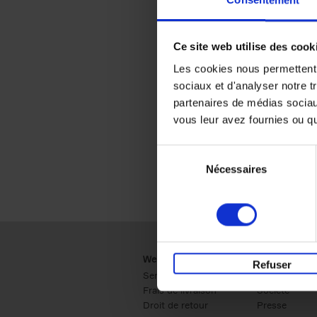
Consentement
Ce site web utilise des cook
Les cookies nous permettent d
sociaux et d'analyser notre t
partenaires de médias sociaux
vous leur avez fournies ou qu'
Sélection
Nécessaires
du
consentement
Webshop
Business
Refuser
Service clients
Ventes
Frais de livraison
Société
Droit de retour
Presse