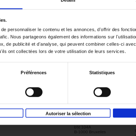
Détails
Content Marketing like a PRO
ies.
The All-In-One Guide to Content Marketing
e personnaliser le contenu et les annonces, d'offrir des fonctio
Planning to Promoting
rafic. Nous partageons également des informations sur l'utilisati
Clo Willaerts
Couverture souple
2023
352
, de publicité et d'analyse, qui peuvent combiner celles-ci avec
ils ont collectées lors de votre utilisation de leurs services.
Préférences
Statistiques
Société
Éditions Racine
Autoriser la sélection
Tour & Taxis
Qui sommes-nous?
Avenue du Port, 86C
bte 104A
B-1000 Bruxelles