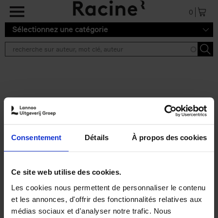
Aller au contenu principal
0
Sélectionnez une catégorie
Résultats de recherche ''
2 résultats
Personal Branding like a
PRO
(EN)
Consentement
Détails
À propos des cookies
Clo Willaerts
Couverture souple
2026
253
€
34,
99
Ce site web utilise des cookies.
Les cookies nous permettent de personnaliser le contenu
et les annonces, d'offrir des fonctionnalités relatives aux
médias sociaux et d'analyser notre trafic. Nous