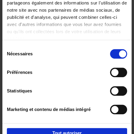
partageons également des informations sur l'utilisation de
notre site avec nos partenaires de médias sociaux, de
Ajouter au panier
publicité et d'analyse, qui peuvent combiner celles-ci
avec d'autres informations que vous leur avez fournies
Content Marketing like a
ou qu'ils ont collectées lors de votre utilisation de leurs
PRO
(EN)
services.
Clo Willaerts
Couverture souple
2023
352
Sélection
Nécessaires
du
€
37,
50
consentement
Préférences
Statistiques
Ajouter au panier
Marketing et contenu de médias intégré
Envie de bonnes idées de lecture, de
réductions, d’actions et d’inspiration ?
Tout autoriser