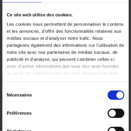
Ajouter au panier
Ce site web utilise des cookies.
Les cookies nous permettent de personnaliser le contenu
Digital marketing like a PRO -
et les annonces, d'offrir des fonctionnalités relatives aux
completely revised edition
(EN)
médias sociaux et d'analyser notre trafic. Nous
Clo Willaerts
partageons également des informations sur l'utilisation de
Couverture souple
2022
226
notre site avec nos partenaires de médias sociaux, de
€
35,
50
publicité et d'analyse, qui peuvent combiner celles-ci
avec d'autres informations que vous leur avez fournies
ou qu'ils ont collectées lors de votre utilisation de leurs
services.
Sélection
Nécessaires
du
Ajouter au panier
consentement
Content Marketing like a
Préférences
PRO
(EN)
Clo Willaerts
Couverture souple
2023
352