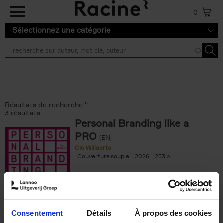
Aller au contenu principal
0
Sélectionnez une catégorie
Résultats de recherche ''
3 résultats
Personal Branding like a
PRO
(EN)
Clo Willaerts
Couverture souple
2026
253
€
34,
99
Consentement
Détails
À propos des cookies