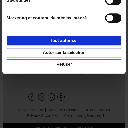
Statistiques
€
37,
50
Marketing et contenu de médias intégré
Tout autoriser
Ajouter au panier
Autoriser la sélection
Refuser
Envie de bonnes idées de lecture, de
réductions, d’actions et d’inspiration ?
Service clients
Frais de livraison
Droit de retour
Privacy & cookies
Conditions générales
Part of
Lannoo Publishing Group