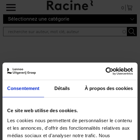
Aller au contenu principal
0
Sélectionnez une catégorie
Résultats de recherche ''
2 résultats
Personal Branding like a
PRO
(EN)
Consentement
Détails
À propos des cookies
Clo Willaerts
Couverture souple
2026
253
€
34,
99
Ce site web utilise des cookies.
Les cookies nous permettent de personnaliser le contenu
et les annonces, d'offrir des fonctionnalités relatives aux
médias sociaux et d'analyser notre trafic. Nous