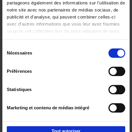
partageons également des informations sur l'utilisation de
notre site avec nos partenaires de médias sociaux, de
Ajouter au panier
publicité et d'analyse, qui peuvent combiner celles-ci
avec d'autres informations que vous leur avez fournies
Content Marketing like a
ou qu'ils ont collectées lors de votre utilisation de leurs
PRO
(EN)
services.
Clo Willaerts
Couverture souple
2023
352
Sélection
Nécessaires
du
€
37,
50
consentement
Préférences
Statistiques
Ajouter au panier
Marketing et contenu de médias intégré
Envie de bonnes idées de lecture, de
réductions, d’actions et d’inspiration ?
Tout autoriser