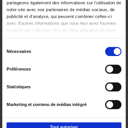
partageons également des informations sur l'utilisation de
notre site avec nos partenaires de médias sociaux, de
Ajouter au panier
publicité et d'analyse, qui peuvent combiner celles-ci
avec d'autres informations que vous leur avez fournies
Content Marketing like a
ou qu'ils ont collectées lors de votre utilisation de leurs
PRO
(EN)
services.
Clo Willaerts
Couverture souple
2023
352
Sélection
Nécessaires
du
€
37,
50
consentement
Préférences
Statistiques
Ajouter au panier
Marketing et contenu de médias intégré
Envie de bonnes idées de lecture, de
réductions, d’actions et d’inspiration ?
Tout autoriser