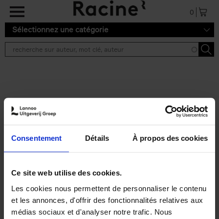
Aller au contenu principal
0
Sélectionnez une catégorie
Résultats de recherche ''
2 résultats
Personal Branding like a
PRO
(EN)
Consentement
Détails
À propos des cookies
Clo Willaerts
Couverture souple
2026
253
€
34,
99
Ce site web utilise des cookies.
Les cookies nous permettent de personnaliser le contenu
et les annonces, d'offrir des fonctionnalités relatives aux
médias sociaux et d'analyser notre trafic. Nous