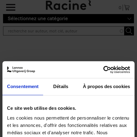
Aller au contenu principal
0
Sélectionnez une catégorie
Résultats de recherche ''
2 résultats
Personal Branding like a
PRO
(EN)
Consentement
Détails
À propos des cookies
Clo Willaerts
Couverture souple
2026
253
€
34,
99
Ce site web utilise des cookies.
Les cookies nous permettent de personnaliser le contenu
et les annonces, d'offrir des fonctionnalités relatives aux
médias sociaux et d'analyser notre trafic. Nous