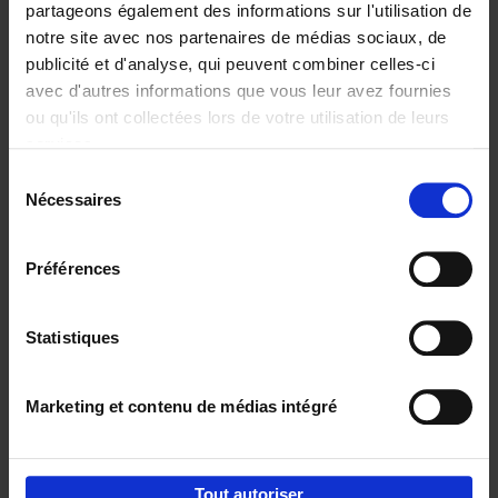
partageons également des informations sur l'utilisation de
notre site avec nos partenaires de médias sociaux, de
Ajouter au panier
publicité et d'analyse, qui peuvent combiner celles-ci
avec d'autres informations que vous leur avez fournies
Content Marketing like a
ou qu'ils ont collectées lors de votre utilisation de leurs
PRO
(EN)
services.
Clo Willaerts
Couverture souple
2023
352
Sélection
Nécessaires
du
€
37,
50
consentement
Préférences
Statistiques
Ajouter au panier
Marketing et contenu de médias intégré
Envie de bonnes idées de lecture, de
réductions, d’actions et d’inspiration ?
Tout autoriser