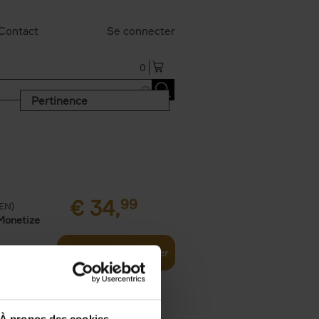
Contact
Se connecter
0
Pertinence
€
34,
99
(EN)
Monetize
Ajouter au panier