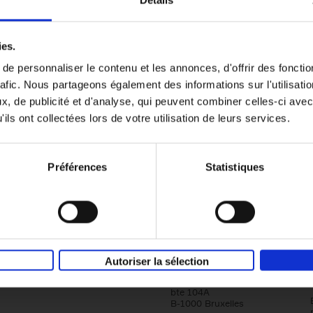
Détails
Content Marketing like a PRO
ies.
The All-In-One Guide to Content Marketing
e personnaliser le contenu et les annonces, d'offrir des fonctio
Planning to Promoting
rafic. Nous partageons également des informations sur l'utilisati
Clo Willaerts
Couverture souple
2023
352
, de publicité et d'analyse, qui peuvent combiner celles-ci avec
ils ont collectées lors de votre utilisation de leurs services.
Préférences
Statistiques
Société
Éditions Racine
Autoriser la sélection
Tour & Taxis
Qui sommes-nous?
Avenue du Port, 86C
bte 104A
B-1000 Bruxelles