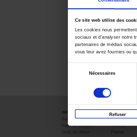
Consentement
Ce site web utilise des cook
Les cookies nous permettent d
sociaux et d'analyser notre t
partenaires de médias sociaux
vous leur avez fournies ou qu'
Sélection
Nécessaires
du
consentement
Webshop
Business
Refuser
Service clients
Ventes
Frais de livraison
Société
Droit de retour
Presse