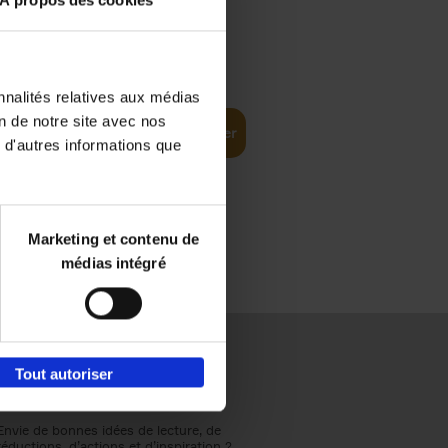
À propos des cookies
€
37,
50
(EN)
: From
nnalités relatives aux médias
on de notre site avec nos
Ajouter au panier
 d'autres informations que
Marketing et contenu de
médias intégré
Tout autoriser
Envie de bonnes idées de lecture, de
réductions, d’actions et d’inspiration ?