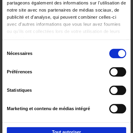
partageons également des informations sur l'utilisation de
notre site avec nos partenaires de médias sociaux, de
Ajouter au panier
publicité et d'analyse, qui peuvent combiner celles-ci
avec d'autres informations que vous leur avez fournies
Content Marketing like a
ou qu'ils ont collectées lors de votre utilisation de leurs
PRO
(EN)
services.
Clo Willaerts
Couverture souple
2023
352
Sélection
Nécessaires
du
€
37,
50
consentement
Préférences
Statistiques
Ajouter au panier
Marketing et contenu de médias intégré
Envie de bonnes idées de lecture, de
réductions, d’actions et d’inspiration ?
Tout autoriser