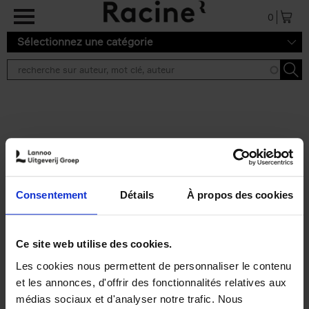
Aller au contenu principal
0
Sélectionnez une catégorie
Résultats de recherche ''
2 résultats
Personal Branding like a
PRO
(EN)
Consentement
Détails
À propos des cookies
Clo Willaerts
Couverture souple
2026
253
€
34,
99
Ce site web utilise des cookies.
Les cookies nous permettent de personnaliser le contenu
et les annonces, d'offrir des fonctionnalités relatives aux
médias sociaux et d'analyser notre trafic. Nous