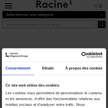
Aller au contenu principal
0
Sélectionnez une catégorie
Résultats de recherche ''
2 résultats
Personal Branding like a
PRO
(EN)
Consentement
Détails
À propos des cookies
Clo Willaerts
Couverture souple
2026
253
€
34,
99
Ce site web utilise des cookies.
Les cookies nous permettent de personnaliser le contenu
et les annonces, d'offrir des fonctionnalités relatives aux
médias sociaux et d'analyser notre trafic. Nous