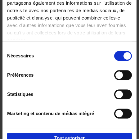
partageons également des informations sur l'utilisation de
notre site avec nos partenaires de médias sociaux, de
Ajouter au panier
publicité et d'analyse, qui peuvent combiner celles-ci
avec d'autres informations que vous leur avez fournies
Content Marketing like a
ou qu'ils ont collectées lors de votre utilisation de leurs
PRO
(EN)
services.
Clo Willaerts
Couverture souple
2023
352
Sélection
Nécessaires
du
€
37,
50
consentement
Préférences
Statistiques
Ajouter au panier
Marketing et contenu de médias intégré
Envie de bonnes idées de lecture, de
réductions, d’actions et d’inspiration ?
Tout autoriser