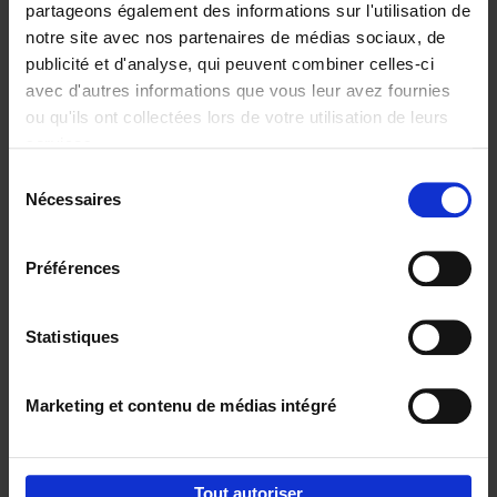
partageons également des informations sur l'utilisation de
notre site avec nos partenaires de médias sociaux, de
Réserver
publicité et d'analyse, qui peuvent combiner celles-ci
avec d'autres informations que vous leur avez fournies
Go with your talent
(EN)
ou qu'ils ont collectées lors de votre utilisation de leurs
Luk Dewulf
services.
Couverture souple
2012
139
Sélection
€
31,
99
Nécessaires
du
consentement
Préférences
Statistiques
Ajouter au panier
Marketing et contenu de médias intégré
Envie de bonnes idées de lecture, de
réductions, d’actions et d’inspiration ?
Tout autoriser