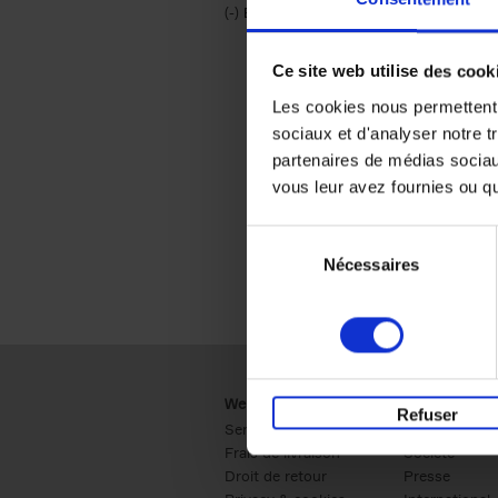
(-)
Remove Économie & Management filt
Économie & Management
Ce site web utilise des cook
Les cookies nous permettent d
sociaux et d'analyser notre t
partenaires de médias sociaux
vous leur avez fournies ou qu'
Sélection
Nécessaires
du
consentement
Webshop
Business
Refuser
Service clients
Ventes
Frais de livraison
Société
Droit de retour
Presse