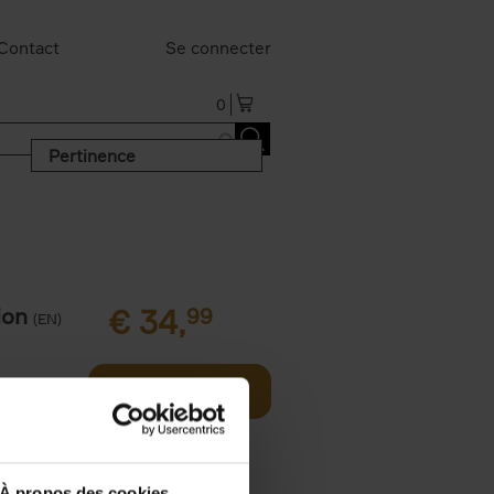
Contact
Se connecter
0
Pertinence
ion
€
34,
99
(EN)
Réserver
À propos des cookies