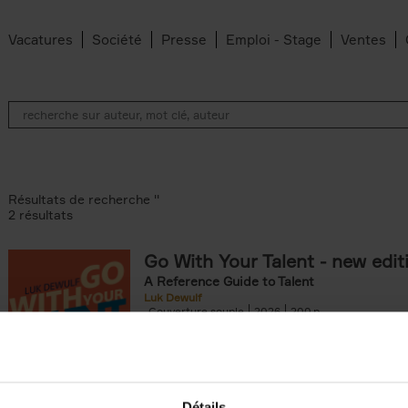
Vacatures
Société
Presse
Emploi - Stage
Ventes
Résultats de recherche ''
2 résultats
Go With Your Talent - new edit
A Reference Guide to Talent
Luk Dewulf
Couverture souple
2026
200
onible prochainement filter
Détails