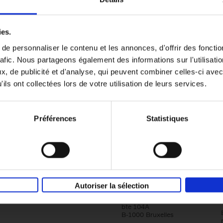
er
Go with your talent
(EN)
ies.
Luk Dewulf
e personnaliser le contenu et les annonces, d'offrir des fonctio
Couverture souple
2012
139
rafic. Nous partageons également des informations sur l'utilisati
, de publicité et d'analyse, qui peuvent combiner celles-ci avec
ils ont collectées lors de votre utilisation de leurs services.
Préférences
Statistiques
Société
Éditions Racine
Autoriser la sélection
Tour & Taxis
Qui sommes-nous?
Avenue du Port, 86C
bte 104A
B-1000 Bruxelles