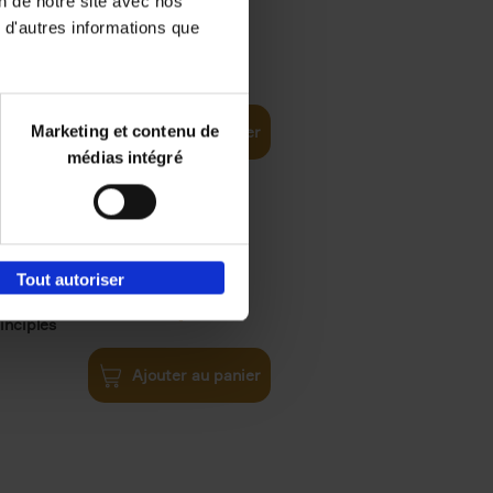
on de notre site avec nos
 d'autres informations que
iness
€
29,
99
(EN)
tal world
Marketing et contenu de
Ajouter au panier
médias intégré
Tout autoriser
€
34,
99
inciples
Ajouter au panier