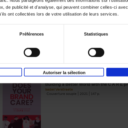
rafic. Nous partageons également des informations sur l'utilisati
, de publicité et d'analyse, qui peuvent combiner celles-ci avec
Building Bonds = Building Bus
ils ont collectées lors de votre utilisation de leurs services.
How to win buyers’ trust in a turbulent digi
Jochen Roef
Jozefien De Feyter
Carolien Boom
Couverture souple
2025
200
Préférences
Statistiques
Autoriser la sélection
Does Your Brand Care?
(EN)
Building a Better World with the C A R E pr
Isabel Verstraete
Couverture souple
2021
147