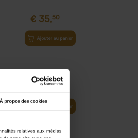
€
35,
50
Ajouter au panier
€
37,
50
)
ellent
À propos des cookies
Ajouter au panier
nnalités relatives aux médias