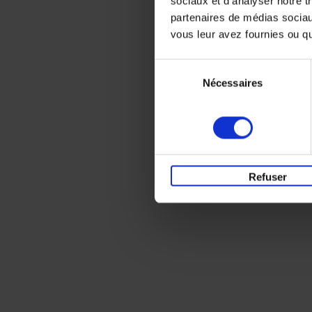
sociaux et d'analyser notre t
partenaires de médias sociaux
vous leur avez fournies ou qu'
Sélection
Nécessaires
du
consentement
Refuser