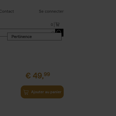
Contact
Se connecter
0
Pertinence
€
49,
99
Ajouter au panier