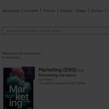
Vacatures
Société
Presse
Emploi - Stage
Ventes
Résultats de recherche ''
5 résultats
Marketing (ENG)
(EN)
lter
Reinventing the basics
Igor Nowé
Couverture souple
2025
208
te filter
r
Feyter filter
an Belleghem filter