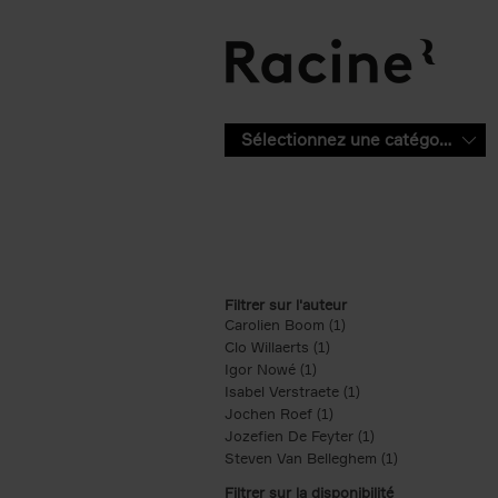
Aller au contenu principal
Sélectionnez une catégorie
Filtrer sur l'auteur
Carolien Boom (1)
Apply Carolien Boom fi
Clo Willaerts (1)
Apply Clo Willaerts filter
Igor Nowé (1)
Apply Igor Nowé filter
Isabel Verstraete (1)
Apply Isabel Verstrae
Jochen Roef (1)
Apply Jochen Roef filte
Jozefien De Feyter (1)
Apply Jozefien De 
Steven Van Belleghem (1)
Apply Steven V
Filtrer sur la disponibilité