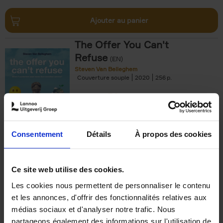
Ajouter au panier
The Offer You Can't
Refuse
(EN)
Steven Van Belleghem
Couverture souple
2020
256
€
37,
50
Consentement
Détails
À propos des cookies
Ajouter au panier
Ce site web utilise des cookies.
Les cookies nous permettent de personnaliser le contenu
Building Bonds = Building
et les annonces, d'offrir des fonctionnalités relatives aux
Business
(EN)
médias sociaux et d'analyser notre trafic. Nous
Jochen Roef
Jozefien De Feyter
Carolien Boom
partageons également des informations sur l'utilisation de
Couverture souple
2025
200