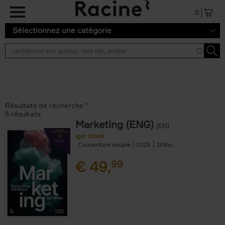
Aller au contenu principal
0
Sélectionnez une catégorie
Résultats de recherche ''
5 résultats
Marketing (ENG)
(EN)
Igor Nowé
Couverture souple
2025
208
€
49,
99