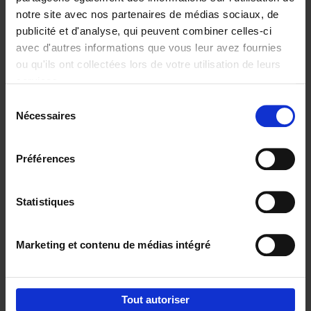
notre site avec nos partenaires de médias sociaux, de
€
29,
99
publicité et d'analyse, qui peuvent combiner celles-ci
avec d'autres informations que vous leur avez fournies
ou qu'ils ont collectées lors de votre utilisation de leurs
services.
Sélection
Nécessaires
du
Ajouter au panier
consentement
Digital marketing like a PRO -
Préférences
completely revised edition
(EN)
Clo Willaerts
Couverture souple
2022
226
Statistiques
€
35,
50
Marketing et contenu de médias intégré
Tout autoriser